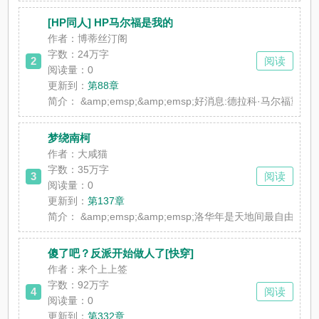
[HP同人] HP马尔福是我的
作者：博蒂丝汀阁
字数：24万字
2
阅读
阅读量：0
更新到：
第88章
简介：
&amp;emsp;&amp;emsp;好消息:德拉科·
梦绕南柯
作者：大咸猫
字数：35万字
3
阅读
阅读量：0
更新到：
第137章
简介：
&amp;emsp;&amp;emsp;洛华年是天地间最自
傻了吧？反派开始做人了[快穿]
作者：来个上上签
字数：92万字
4
阅读
阅读量：0
更新到：
第332章