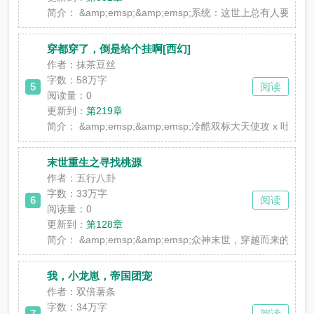
简介：
&amp;emsp;&amp;emsp;系统：这世上总有人要当反派，就
穿都穿了，倒是给个挂啊[西幻]
作者：抹茶豆丝
字数：58万字
5
阅读
阅读量：0
更新到：
第219章
简介：
&amp;emsp;&amp;emsp;冷酷双标大天使攻 x 
末世重生之寻找桃源
作者：五行八卦
字数：33万字
6
阅读
阅读量：0
更新到：
第128章
简介：
&amp;emsp;&amp;emsp;众神末世，穿越而来的
我，小龙崽，帝国团宠
作者：双倍薯条
字数：34万字
7
阅读