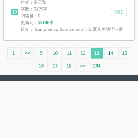
作者：妄三秋
字数：51万字
10
阅读
阅读量：0
更新到：
第185章
简介：
&amp;emsp;&amp;emsp;宁知夏从美院毕业后
1
<<
9
10
11
12
13
14
15
16
17
18
>>
264