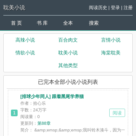
耽美小说
阅读历史
|
登录
|
注册
首 页
书 库
全本
搜索
高辣小说
百合肉文
言情小说
情欲小说
耽美小说
海棠耽美
其他类型
已完本全部小说小说列表
[排球少年同人] 跟着黑尾学养猫
作者：拾心乐
字数：24万字
1
阅读
阅读量：0
更新到：
第88章
简介：
&amp;emsp;&amp;emsp;我叫铃木湊斗，因为