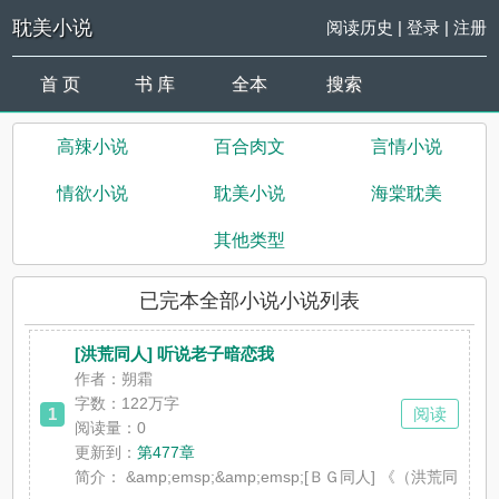
耽美小说
阅读历史
|
登录
|
注册
首 页
书 库
全本
搜索
高辣小说
百合肉文
言情小说
情欲小说
耽美小说
海棠耽美
其他类型
已完本全部小说小说列表
[洪荒同人] 听说老子暗恋我
作者：朔霜
字数：122万字
1
阅读
阅读量：0
更新到：
第477章
简介：
&amp;emsp;&amp;emsp;[ＢＧ同人] 《（