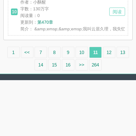
作者：小酥醒
字数：130万字
10
阅读
阅读量：0
更新到：
第470章
简介：
&amp;emsp;&amp;emsp;我叫云居久理，我失忆了
1
<<
7
8
9
10
11
12
13
14
15
16
>>
264