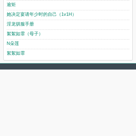
逾矩
她决定宴请年少时的自己（1v1H）
淫龙驯服手册
絮絮如霏（母子）
N朵莲
絮絮如霏