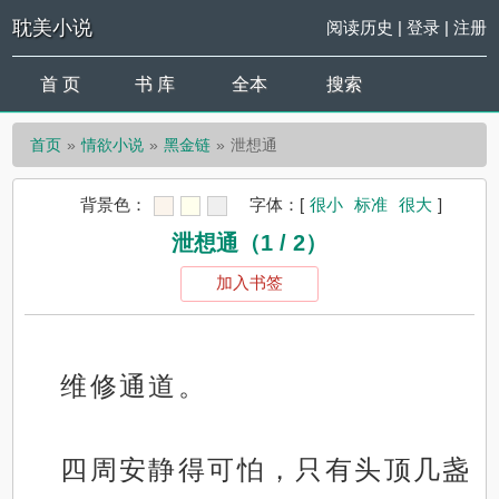
耽美小说
阅读历史
|
登录
|
注册
首 页
书 库
全本
搜索
首页
情欲小说
黑金链
泄想通
背景色：
字体：
[
很小
标准
很大
]
泄想通（1 / 2）
加入书签
维修通道。
四周安静得可怕，只有头顶几盏