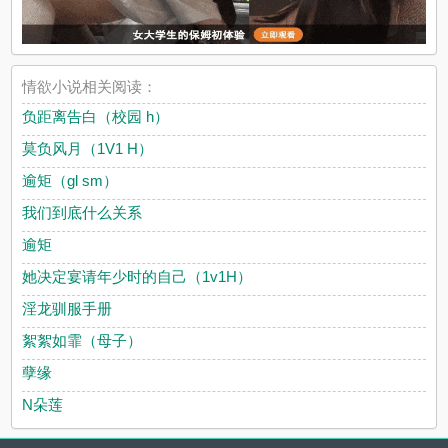
情欲小说相关阅读：
负距离告白（校园 h）
莫负风月（1V1 H）
逾矩（gl sm）
我们到底什么关系
逾矩
她决定宴请年少时的自己（1v1H）
淫龙驯服手册
絮絮如霏（母子）
孽缘
N朵莲