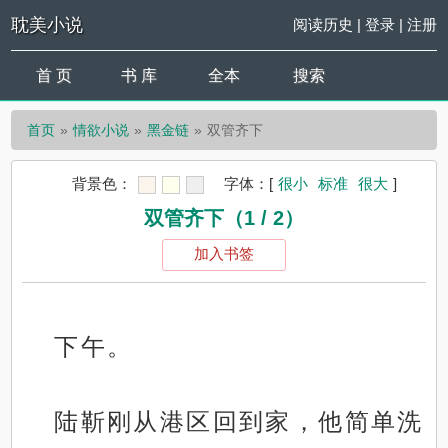
耽美小说
阅读历史
|
登录
|
注册
首 页
书 库
全本
搜索
首页
情欲小说
黑金链
双管齐下
背景色：
字体：
[
很小
标准
很大
]
双管齐下（1 / 2）
加入书签
下午。
陆靳刚从港区回到家，他简单洗