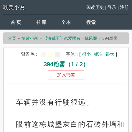
耽美小说
阅读历史
|
登录
|
注册
首 页
书 库
全本
搜索
首页
情欲小说
【海贼王】恋爱哪有一帆风顺
394粉雾
背景色：
字体：
[
很小
标准
很大
]
394粉雾（1 / 2）
加入书签
车辆并没有行驶很远。
眼前这栋城堡灰白的石砖外墙和