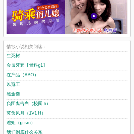
情欲小说相关阅读：
生死树
金属牙套【骨科g1】
在产品（ABO）
以寇王
黑金链
负距离告白（校园 h）
莫负风月（1V1 H）
逾矩（gl sm）
我们到底什么关系