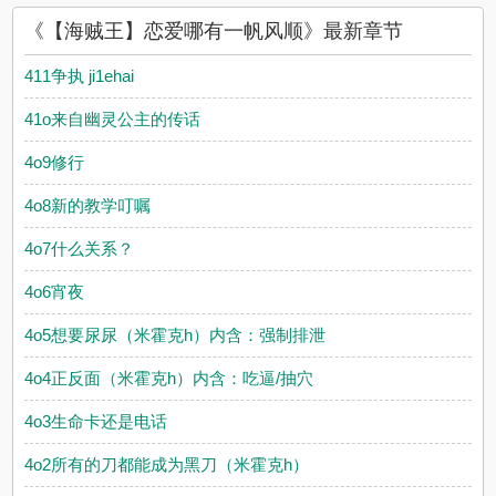
《【海贼王】恋爱哪有一帆风顺》最新章节
411争执 ji1ehai
41o来自幽灵公主的传话
4o9修行
4o8新的教学叮嘱
4o7什么关系？
4o6宵夜
4o5想要尿尿（米霍克h）内含：强制排泄
4o4正反面（米霍克h）内含：吃逼/抽穴
4o3生命卡还是电话
4o2所有的刀都能成为黑刀（米霍克h）