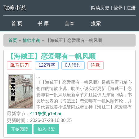
耽美小说
阅读历史
|
登录
|
注册
首 页
书 库
全本
搜索
首页
情欲小说
【海贼王】恋爱哪有一帆风顺
【海贼王】恋爱哪有一帆风顺
飙马厉刀
122万字
0人读过
连载
...
《【海贼王】恋爱哪有一帆风顺》是飙马厉刀精心
创作的情欲小说，耽美小说实时更新【海贼王】恋
爱哪有一帆风顺最新章节并且提供无弹窗阅读，书
友所发表的【海贼王】恋爱哪有一帆风顺评论，并
不代表耽美小说赞同或者支持【海贼王】恋爱哪有
一帆风顺读者的观点。
最新章节：
411争执 ji1ehai
更新时间：2026-07-28 16:30:25
开始阅读
加入书架