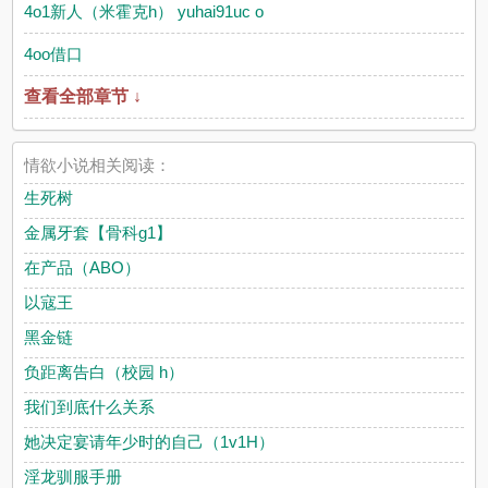
4o1新人（米霍克h） yuhai91uc o
4oo借口
查看全部章节 ↓
情欲小说相关阅读：
生死树
金属牙套【骨科g1】
在产品（ABO）
以寇王
黑金链
负距离告白（校园 h）
我们到底什么关系
她决定宴请年少时的自己（1v1H）
淫龙驯服手册