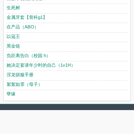
生死树
金属牙套【骨科g1】
在产品（ABO）
以寇王
黑金链
负距离告白（校园 h）
她决定宴请年少时的自己（1v1H）
淫龙驯服手册
絮絮如霏（母子）
孽缘