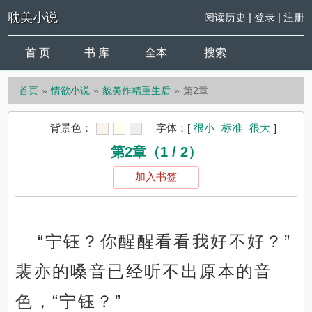
耽美小说
阅读历史
|
登录
|
注册
首 页
书 库
全本
搜索
首页
情欲小说
貌美作精重生后
第2章
背景色：
字体：
[
很小
标准
很大
]
第2章（1 / 2）
加入书签
“宁钰？你醒醒看看我好不好？”
裴亦的嗓音已经听不出原本的音
色，“宁钰？”