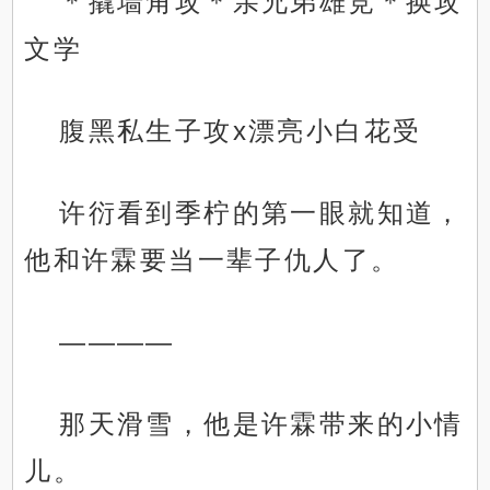
＊撬墙角攻＊亲兄弟雄竞＊换攻
文学
腹黑私生子攻x漂亮小白花受
许衍看到季柠的第一眼就知道，
他和许霖要当一辈子仇人了。
————
那天滑雪，他是许霖带来的小情
儿。