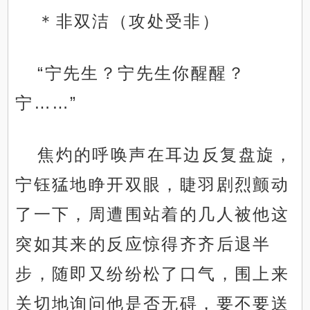
＊非双洁（攻处受非）
“宁先生？宁先生你醒醒？
宁……”
焦灼的呼唤声在耳边反复盘旋，
宁钰猛地睁开双眼，睫羽剧烈颤动
了一下，周遭围站着的几人被他这
突如其来的反应惊得齐齐后退半
步，随即又纷纷松了口气，围上来
关切地询问他是否无碍，要不要送