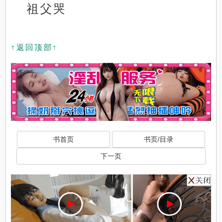
祖父哭
↑返回顶部↑
书首页
书页/目录
下一页