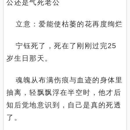
公还是气死老公
立意：爱能使枯萎的花再度绚烂
宁钰死了，死在了刚刚过完25
岁生日那天。
魂魄从布满伤痕与血迹的身体里
抽离，轻飘飘浮在半空时，他才后
知后觉地意识到，自己是真的死透
了。