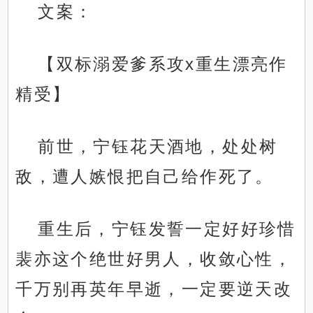
文案：
【双标溺爱爹系攻x重生漂亮作
精受】
前世，宁钰花天酒地，处处树
敌，遭人嫉恨把自己给作死了。
重生后，宁钰发誓一定好好珍惜
裴亦这个绝世好男人，收敛心性，
千万别再英年早逝，一定要逆天改