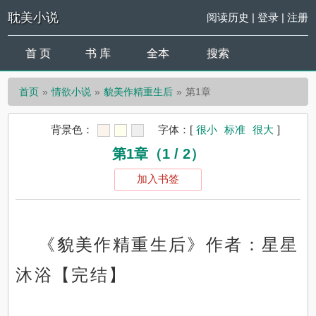
耽美小说
阅读历史
|
登录
|
注册
首 页
书 库
全本
搜索
首页
情欲小说
貌美作精重生后
第1章
背景色：
字体：
[
很小
标准
很大
]
第1章（1 / 2）
加入书签
《貌美作精重生后》作者：星星
沐浴【完结】