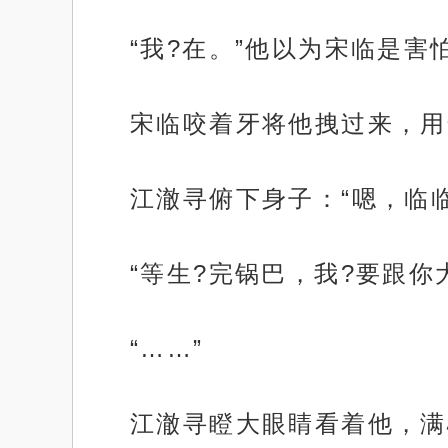
“我?在。”他以为宋临是害
宋临咬着牙将他拽过来，用
江澈寻俯下身子：“嗯，临
“等生?完锅巴，我?要跟你大
“……”
江澈寻瞪大眼睛看着他，满