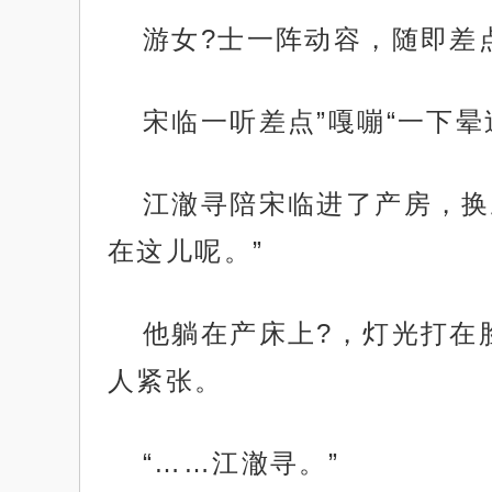
游女?士一阵动容，随即差
宋临一听差点”嘎嘣“一下
江澈寻陪宋临进了产房，换
在这儿呢。”
他躺在产床上?，灯光打在
人紧张。
“……江澈寻。”