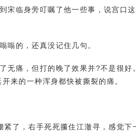
到宋临身旁叮嘱了他一些事，说宫口这
嗡嗡的，还真没记住几句。
了无痛，但打的晚了效果并?不是很好
延开来的一种浑身都快被撕裂的痛。
绷紧了，右手死死攥住江澈寻，感觉下