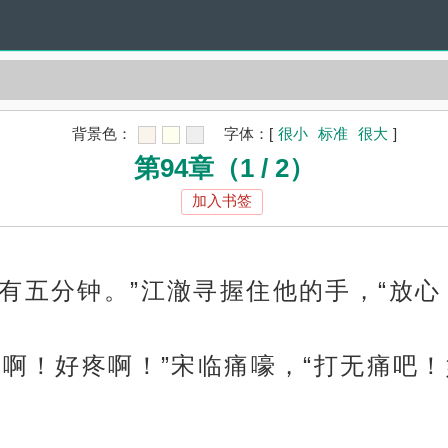
背景色：
字体：
[
很小
标准
很大
]
第94章（1 / 2）
加入书签
有五分钟。”江澈寻握住他的手，“放心
验啊！好疼啊！”宋临痛嚎，“打无痛吧