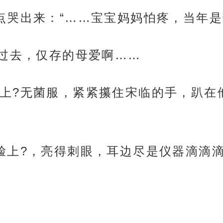
点哭出来：“……宝宝妈妈怕疼，当年是
晕过去，仅存的母爱啊……
上?无菌服，紧紧攥住宋临的手，趴在他
脸上?，亮得刺眼，耳边尽是仪器滴滴滴