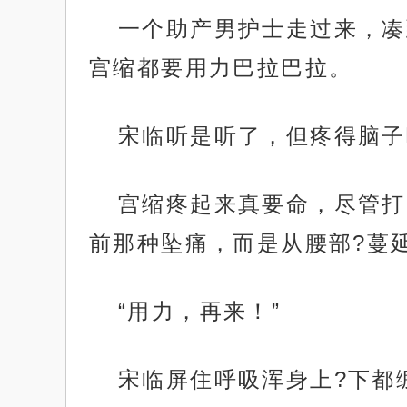
一个助产男护士走过来，凑
宫缩都要用力巴拉巴拉。
宋临听是听了，但疼得脑子
宫缩疼起来真要命，尽管打
前那种坠痛，而是从腰部?蔓
“用力，再来！”
宋临屏住呼吸浑身上?下都