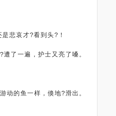
还是悲哀才?看到头?！
?遭了一遍，护士又亮了嗓。
游动的鱼一样，倏地?滑出。