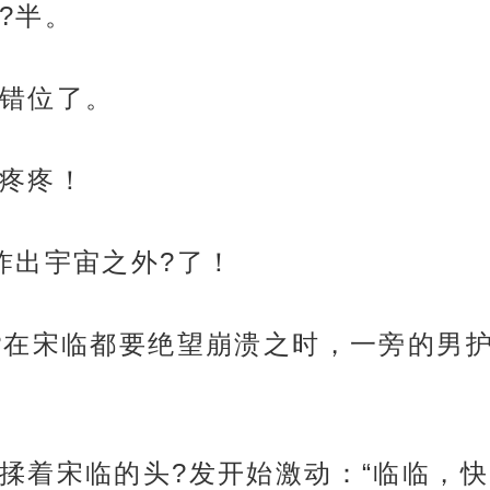
?半。
错位了。
疼疼！
炸出宇宙之外?了！
?在宋临都要绝望崩溃之时，一旁的男护
揉着宋临的头?发开始激动：“临临，快