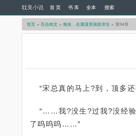
耽美小说
首 页
书 库
全本
搜索
首页
百合肉文
炮灰，在腐漫里揣崽求生
第94章
“宋总真的马上?到，顶多还
“……我?没生?过我?没经
了呜呜呜……”