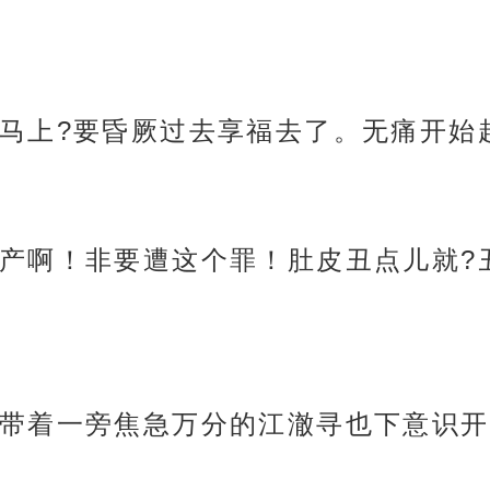
马上?要昏厥过去享福去了。无痛开始
产啊！非要遭这个罪！肚皮丑点儿就?
带着一旁焦急万分的江澈寻也下意识开