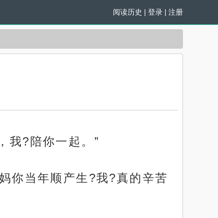
阅读历史
|
登录
|
注册
，我?陪你一起。”
！妈你当年顺产生?我?真的辛苦