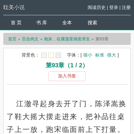
耽美小说
阅读历史
|
登录
|
注册
首 页
书 库
全本
搜索
首页
百合肉文
炮灰，在腐漫里揣崽求生
第93章
背景色：
字体：
[
很小
标准
很大
]
第93章（1 / 2）
加入书签
江澈寻起身去开了门，陈泽嵩换
了鞋大摇大摆走进来，把补品往桌
子上一放，跑宋临面前上下打量。