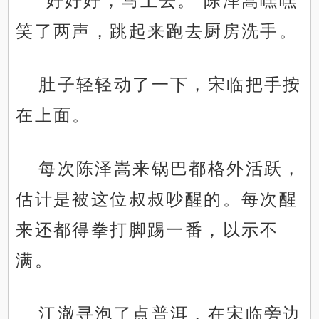
“好好好，马上去。”陈泽嵩嘿嘿
笑了两声，跳起来跑去厨房洗手。
肚子轻轻动了一下，宋临把手按
在上面。
每次陈泽嵩来锅巴都格外活跃，
估计是被这位叔叔吵醒的。每次醒
来还都得拳打脚踢一番，以示不
满。
江澈寻泡了点普洱，在宋临旁边