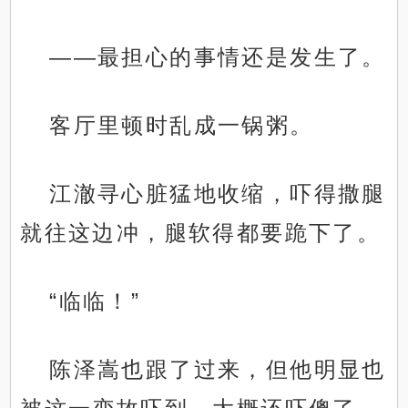
——最担心的事情还是发生了。
客厅里顿时乱成一锅粥。
江澈寻心脏猛地收缩，吓得撒腿
就往这边冲，腿软得都要跪下了。
“临临！”
陈泽嵩也跟了过来，但他明显也