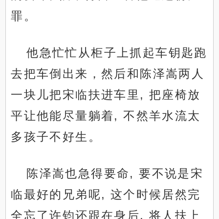
罪。
他急忙忙从柜子上抓起车钥匙跑
去把车倒出来，然后和陈泽嵩两人
一块儿把宋临扶进车里, 把座椅放
平让他能尽量躺着, 不然羊水流太
多孩子不好生。
陈泽嵩也急得要命, 要不说是宋
临最好的兄弟呢, 这个时候居然完
全忘了许钧还跟在身后, 将人扶上