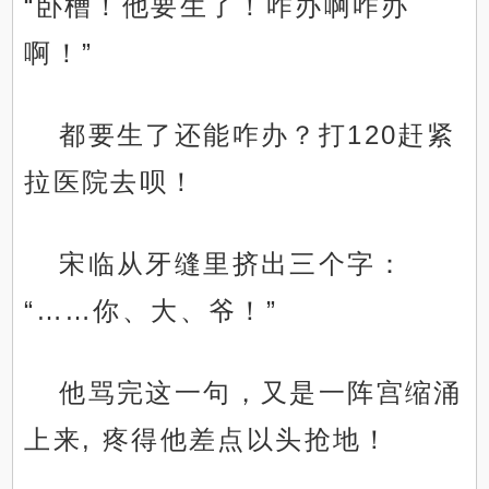
“卧槽！他要生了！咋办啊咋办
啊！”
都要生了还能咋办？打120赶紧
拉医院去呗！
宋临从牙缝里挤出三个字：
“……你、大、爷！”
他骂完这一句，又是一阵宫缩涌
上来, 疼得他差点以头抢地！