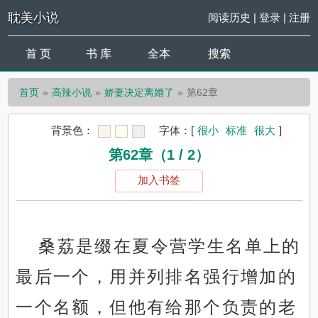
耽美小说
阅读历史
|
登录
|
注册
首 页
书 库
全本
搜索
首页
高辣小说
娇妻决定离婚了
第62章
背景色：
字体：
[
很小
标准
很大
]
第62章（1 / 2）
加入书签
桑荔是缀在夏令营学生名单上的
最后一个，用并列排名强行增加的
一个名额，但他有给那个负责的老