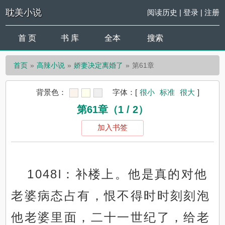
耽美小说
阅读历史
|
登录
|
注册
首 页
书 库
全本
搜索
首页
高辣小说
娇妻决定离婚了
第61章
背景色：
字体：
[
很小
标准
很大
]
第61章（1 / 2）
加入书签
1048l：补楼上。他是真的对他
老婆病态占有，恨不得时时刻刻泡
他老婆里面，二十一世纪了，给老