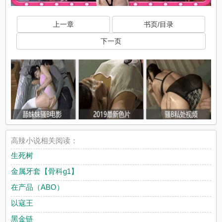
上一章
书页/目录
下一页
高辣小说相关阅读：
生死树
金属牙套【骨科g1】
在产品（ABO）
以寇王
黑金链