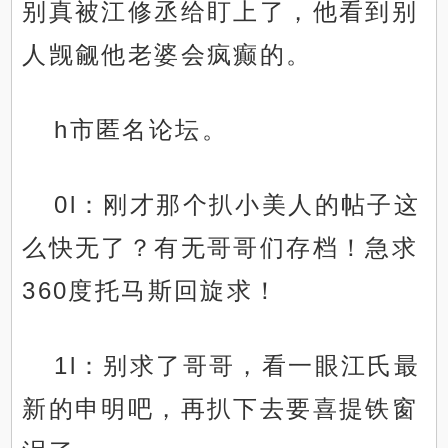
别真被江修丞给盯上了，他看到别
人觊觎他老婆会疯癫的。
h市匿名论坛。
0l：刚才那个扒小美人的帖子这
么快无了？有无哥哥们存档！急求
360度托马斯回旋求！
1l：别求了哥哥，看一眼江氏最
新的申明吧，再扒下去要喜提铁窗