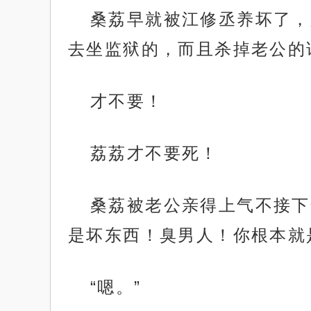
桑荔早就被江修丞养坏了，
去坐监狱的，而且杀掉老公的
才不要！
荔荔才不要死！
桑荔被老公亲得上气不接下
是坏东西！臭男人！你根本就
“嗯。”