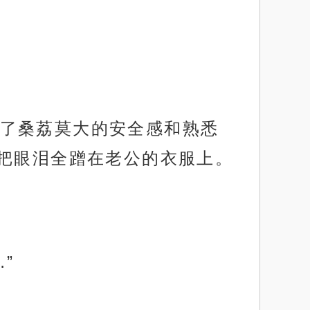
了桑荔莫大的安全感和熟悉
把眼泪全蹭在老公的衣服上。
”