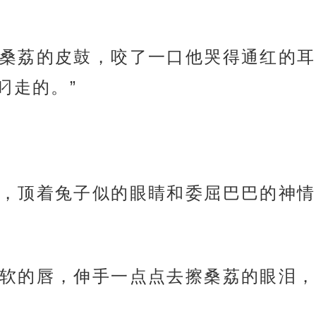
桑荔的皮鼓，咬了一口他哭得通红的耳
叼走的。”
，顶着兔子似的眼睛和委屈巴巴的神情
软的唇，伸手一点点去擦桑荔的眼泪，