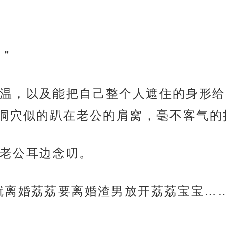
”
温，以及能把自己整个人遮住的身形给
洞穴似的趴在老公的肩窝，毫不客气的
老公耳边念叨。
就离婚荔荔要离婚渣男放开荔荔宝宝……