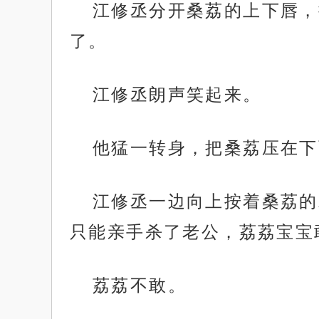
江修丞分开桑荔的上下唇，
了。
江修丞朗声笑起来。
他猛一转身，把桑荔压在下
江修丞一边向上按着桑荔的
只能亲手杀了老公，荔荔宝宝
荔荔不敢。