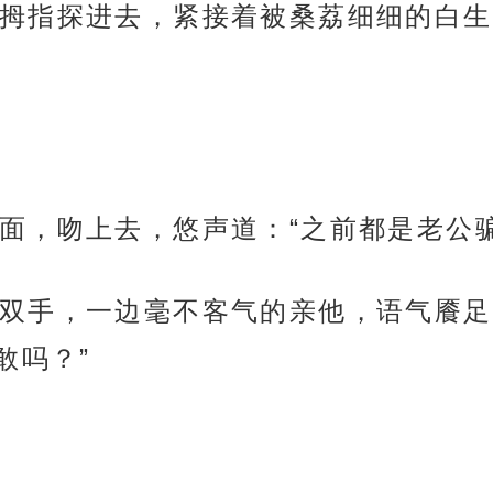
拇指探进去，紧接着被桑荔细细的白生
面，吻上去，悠声道：“之前都是老公骗
双手，一边毫不客气的亲他，语气餍足
敢吗？”