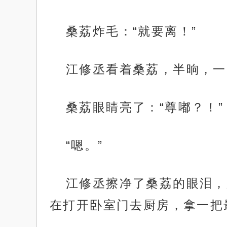
桑荔炸毛：“就要离！”
江修丞看着桑荔，半晌，一
桑荔眼睛亮了：“尊嘟？！”
“嗯。”
江修丞擦净了桑荔的眼泪，
在打开卧室门去厨房，拿一把