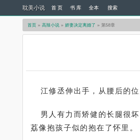
耽美小说
首 页
书 库
全本
搜索
首页
高辣小说
娇妻决定离婚了
第58章
江修丞伸出手，从腰后的位
男人有力而矫健的长腿很坏
荔像抱孩子似的抱在了怀里。