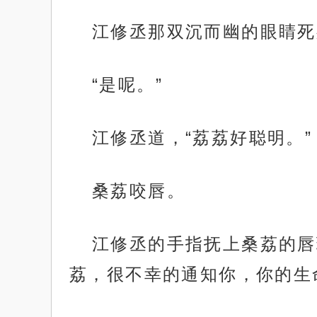
江修丞那双沉而幽的眼睛死
“是呢。”
江修丞道，“荔荔好聪明。”
桑荔咬唇。
江修丞的手指抚上桑荔的唇
荔，很不幸的通知你，你的生