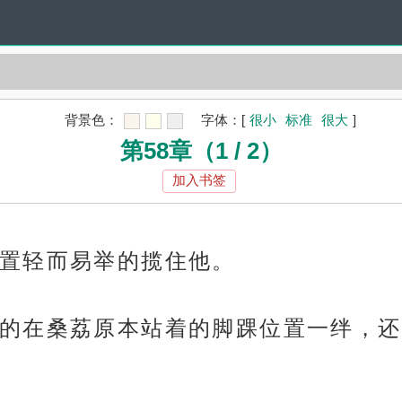
背景色：
字体：
[
很小
标准
很大
]
第58章（1 / 2）
加入书签
置轻而易举的揽住他。
的在桑荔原本站着的脚踝位置一绊，还