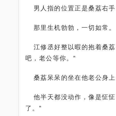
男人指的位置正是桑荔右手
那里生机勃勃，一切如常。
江修丞好整以暇的抱着桑荔
吧，老公等你。”
桑荔呆呆的坐在他老公身上
他半天都没动作，像是怔怔
了。”