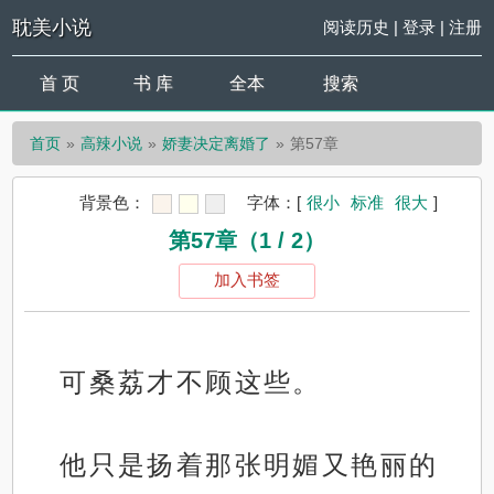
耽美小说
阅读历史
|
登录
|
注册
首 页
书 库
全本
搜索
首页
高辣小说
娇妻决定离婚了
第57章
背景色：
字体：
[
很小
标准
很大
]
第57章（1 / 2）
加入书签
可桑荔才不顾这些。
他只是扬着那张明媚又艳丽的