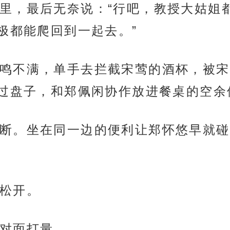
里，最后无奈说：“行吧，教授大姑姐
极都能爬回到一起去。”
鸣不满，单手去拦截宋莺的酒杯，被宋
过盘子，和郑佩闲协作放进餐桌的空余
断。坐在同一边的便利让郑怀悠早就碰
松开。
对面打量。