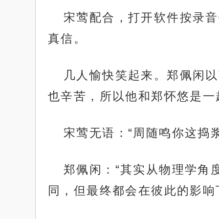
宋莺配合，打开软件按录音
真信。
几人愉快笑起来。郑佩闲以
也辛苦，所以他和郑怀悠是一
宋莺无语：“周随鸣你这捣
郑佩闲：“其实从物理学角
同，但最终都会在彼此的影响