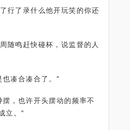
了行了录什么他开玩笑的你还
周随鸣赶快碰杯，说监督的人
是也凑合凑合了。”
钟摆，也许开头摆动的频率不
成立。”