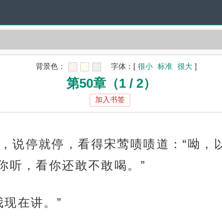
背景色：
字体：
[
很小
标准
很大
]
第50章（1 / 2）
加入书签
，说停就停，看得宋莺啧啧道：“呦，
你听，看你还敢不敢喝。”
我现在讲。”