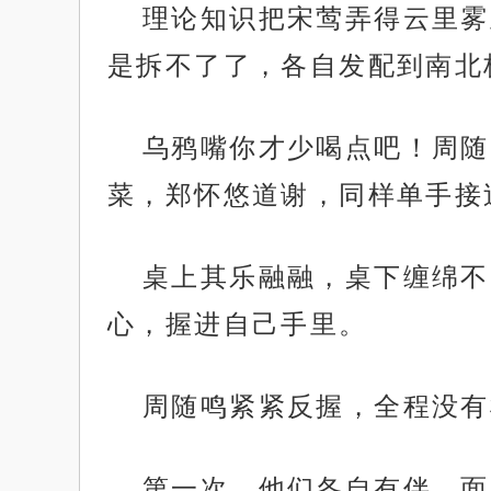
理论知识把宋莺弄得云里雾
是拆不了了，各自发配到南北
乌鸦嘴你才少喝点吧！周随
菜，郑怀悠道谢，同样单手接
桌上其乐融融，桌下缠绵不
心，握进自己手里。
周随鸣紧紧反握，全程没有
第一次，他们各自有伴，面