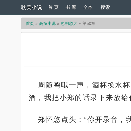
耽美小说
首 页
书 库
全本
搜索
首页
高辣小说
忽明忽灭
第50章
周随鸣哦一声，酒杯换水杯
酒，我把小郑的话录下来放给
郑怀悠点头：“你开录音，