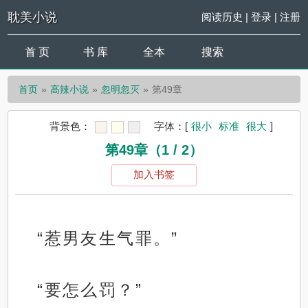
耽美小说
阅读历史
|
登录
|
注册
首 页
书 库
全本
搜索
首页
高辣小说
忽明忽灭
第49章
背景色：
字体：
[
很小
标准
很大
]
第49章（1 / 2）
加入书签
“惹男友生气罪。”
“要怎么罚？”