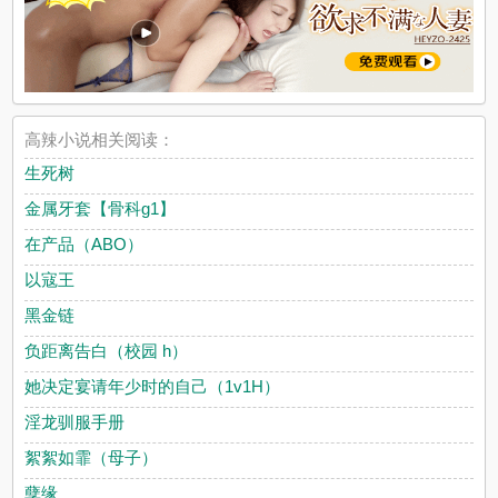
高辣小说相关阅读：
生死树
金属牙套【骨科g1】
在产品（ABO）
以寇王
黑金链
负距离告白（校园 h）
她决定宴请年少时的自己（1v1H）
淫龙驯服手册
絮絮如霏（母子）
孽缘