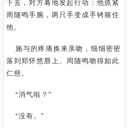
下去，对方蓦地发起行动：他抓紧
周随鸣手腕，两只手变成手铐箍住
他。
施与的疼痛换来亲吻，细细密密
落到郑怀悠唇上。周随鸣吻得如此
仁慈。
“消气啦？”
“没有。”