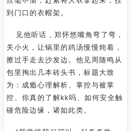
丝毫不恼，赶紧将大衣拿起来，挂
到门口的衣帽架。
见他听话，郑怀悠嘴角弯了弯，
关小火，让锅里的鸡汤慢慢炖着，
擦过手走去沙发边。他见周随鸣从
包里掏出几本砖头书，标题大致
为：成瘾心理解析、掌控与被掌
控、你真的了解kk吗、如何安全触
碰危险边缘，诸如此类。