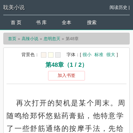
耽美小说
阅读历史
|
首 页
书 库
全本
搜索
首页
高辣小说
忽明忽灭
第48章
背景色：
字体：
[
很小
标准
很大
]
第48章（1 / 2）
加入书签
再次打开的契机是某个周末。周
随鸣给郑怀悠贴药膏贴，他特意学
了一些舒筋通络的按摩手法，先给