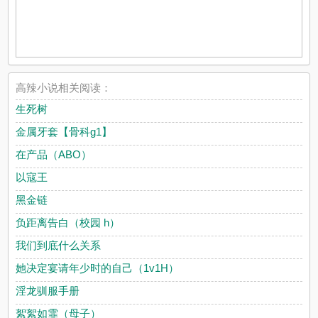
高辣小说相关阅读：
生死树
金属牙套【骨科g1】
在产品（ABO）
以寇王
黑金链
负距离告白（校园 h）
我们到底什么关系
她决定宴请年少时的自己（1v1H）
淫龙驯服手册
絮絮如霏（母子）