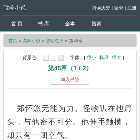
耽美小说
阅读历史
|
登录
|
注册
首 页
书 库
全本
搜索
首页
高辣小说
忽明忽灭
第45章
背景色：
字体：
[
很小
标准
很大
]
第45章（1 / 2）
加入书签
郑怀悠无能为力。怪物趴在他肩
头，与他密不可分。他伸手触摸，
却只有一团空气。