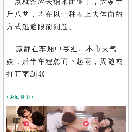
一点就答应去纳米比亚了，大家半
斤八两，均在以一种看上去体面的
方式逃避眼前问题。
寂静在车厢中蔓延。本市天气
妖，后半车程忽而下起雨，周随鸣
打开雨刮器
↑返回顶部↑