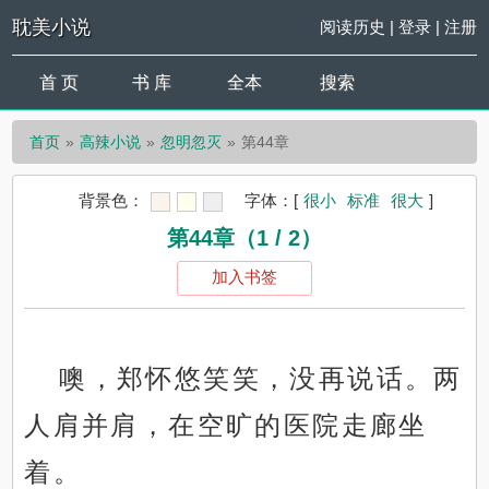
耽美小说
阅读历史
|
登录
|
注册
首 页
书 库
全本
搜索
首页
高辣小说
忽明忽灭
第44章
背景色：
字体：
[
很小
标准
很大
]
第44章（1 / 2）
加入书签
噢，郑怀悠笑笑，没再说话。两
人肩并肩，在空旷的医院走廊坐
着。