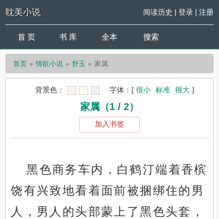
耽美小说
阅读历史
|
登录
|
注册
首 页
书 库
全本
搜索
首页
情欲小说
舒玉
家属
背景色：
字体：
[
很小
标准
很大
]
家属（1 / 2）
加入书签
黑色商务车内，白鹤汀端着香槟
饶有兴致地看着面前被捆绑住的男
人，男人的头部蒙上了黑色头套，