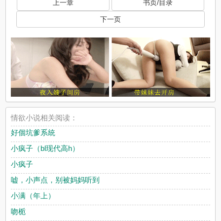
上一章
书页/目录
下一页
情欲小说相关阅读：
好個坑爹系統
小疯子（bl现代高h）
小疯子
嘘，小声点，别被妈妈听到
小满（年上）
吻栀