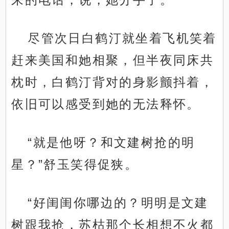
尽管次日白鹤汀就坐着飞机笑着
赶来美国和她相聚，但半夜同床共
枕时，白鹤汀背对的身影颤抖着，
依旧可以感受到她的无法释怀。
“就是他呀？和文建树抢的明
星？”舒玉笑得促狭。
“好闺闺你哪边的？明明是文建
树跟我抢，苏枯那个长相想不火都