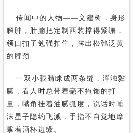
传闻中的人物——文建树，身形
臃肿，肚腩把定制西装撑得紧绷，
领口扣子勉强扣住，露出松弛泛黄
的脖颈。
一双小眼睛眯成两条缝，浑浊黏
腻，看人时总带着毫不掩饰的打
量，嘴角挂着油腻弧度，说话时唾
沫星子隐约飞溅，手指不自觉地摩
挲着酒杯边缘。