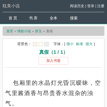
耽美小说
阅读历史
|
登录
|
注册
首 页
书 库
全本
搜索
首页
情欲小说
舒玉
真假
背景色：
字体：
[
很小
标准
很大
]
真假（1 / 1）
加入书签
包厢里的水晶灯光昏沉暧昧，空
气里酱酒香与昂贵香水混杂的浊
气。