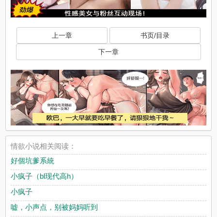
上一章
书页/目录
下一章
情欲小说相关阅读：
好個坑爹系統
小疯子（bl现代高h）
小疯子
嘘，小声点，别被妈妈听到