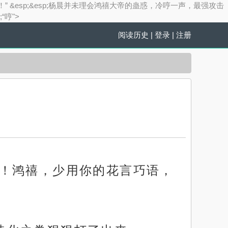
 &esp;&esp;杨晨并未理会鸿禧大帝的蛊惑，冷哼一声，最强攻击
“哼">
阅读历史
|
登录
|
注册
）
重生！鸿禧，少用你的花言巧语，