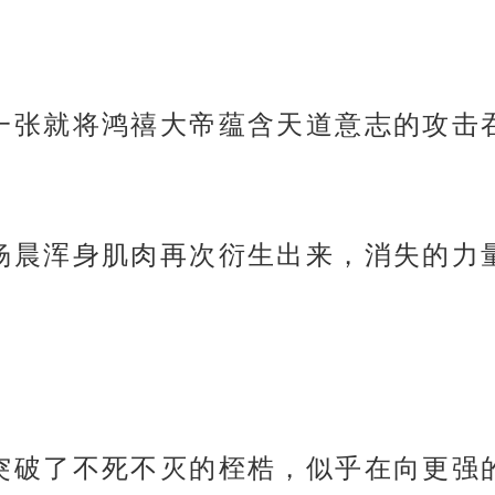
兽大口一张就将鸿禧大帝蕴含天道意志的攻
笼罩，杨晨浑身肌肉再次衍生出来，消失的
修为就突破了不死不灭的桎梏，似乎在向更