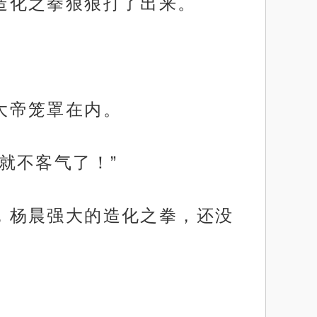
击造化之拳狠狠打了出来。
禧大帝笼罩在内。
我就不客气了！”
裂，杨晨强大的造化之拳，还没