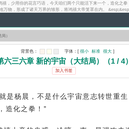
生！鸿禧，少用你的花言巧语，今天咱们两个只能活下来一个，造化之拳！”
演变天地万物，形成了诸天万界的雏形，将鸿禧大帝笼罩在内。 &esp;&esp;
结局）
背景色：
字体：
[
很小
标准
很大
]
第六三六章 新的宇宙（大结局）（1 / 4
加入书签
是我，我就是杨晨，不是什么宇宙意志转世
，造化之拳！”