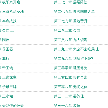
 极阳宗开启
第二七一章 层层阵法
 三条八品圣地
第二七五章 兽族图腾之章
 本命战技
第二七九章 圣地晋升
 会面 上
第二八三章 会面 下
 围攻
第二八八章 九大识海
 灵圣器
第二九二章 怎么不去吃屎 上
 罪行
第二九六章 到底谁下跪?
 帝王场
第三零零章 巩固修为
 卫家家主
第三零四章 兽神合击
 子母玉牌
第三零八章 无忧之体
 三小姐
第三一二章 晏韵佳
 晏韵佳的怀疑
第三一六章 装睡