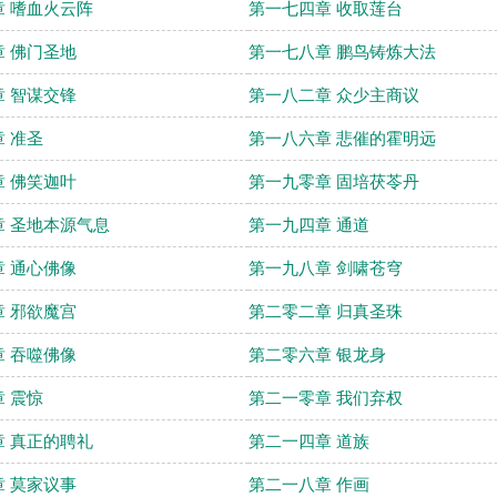
 嗜血火云阵
第一七四章 收取莲台
 佛门圣地
第一七八章 鹏鸟铸炼大法
 智谋交锋
第一八二章 众少主商议
 准圣
第一八六章 悲催的霍明远
 佛笑迦叶
第一九零章 固培茯苓丹
 圣地本源气息
第一九四章 通道
 通心佛像
第一九八章 剑啸苍穹
 邪欲魔宫
第二零二章 归真圣珠
 吞噬佛像
第二零六章 银龙身
 震惊
第二一零章 我们弃权
 真正的聘礼
第二一四章 道族
 莫家议事
第二一八章 作画