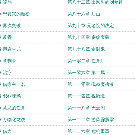
 骗局
第八十二章 出风头的刘允铮
 想要哭的颜松
第八十六章 后山
 再次突破
第九十章 元老院的决定
 萧霖
第九十四章 密纹宝藏
 熔岩火龙
第九十八章 贪财鬼
 章制令
第一零二章 任务厅
 治疗
第一零六章 第二属下
 借家主一名
第一一零章 疯蛊魔魂液
 邪欲魂场
第一一四章 视微境
 莫龙的任务
第一一八章 天云阁
 万物化龙诀
第一二二章 游风霹雳掌
 借力
第一二六章 危机重重