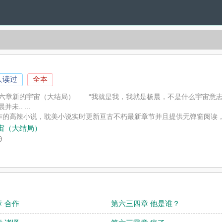
人读过
全本
msp;第六三六章新的宇宙（大结局） “我就是我，我就是杨晨，不是什么
.. ...
作的高辣小说，耽美小说实时更新亘古不朽最新章节并且提供无弹窗阅读
宙（大结局）
9
 合作
第六三四章 他是谁？