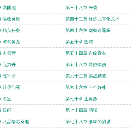
 寒阴池
第三十八章 来袭
 吸收灵脉
第四十二章 修炼九霄化龙术
 精英任务
第四十六章 虎鹤逍遥掌
 罕骨翼龙
第五十章 围堵
 玄箭营
第五十四章 血纹囊衣
 元力丹
第五十八章 两败俱伤
 陈军盟
第六十二章 实战精英
 让你们死
第六十六章 三个好处
 石室
第七十章 生灵脉
 质问
第七十四章 阴谋
 八品修炼圣地
第七十八章 李家的阴谋