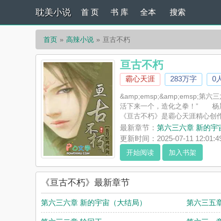
耽美小说
首 页
书 库
全本
搜索
首页
高辣小说
亘古不朽
亘古不朽
霸心天涯
283万字
0
&amp;emsp;&amp;e
活下来一个，造化之拳！” 杨晨并未
《亘古不朽》是霸心天涯精心创
支持亘古不朽读者的观点。
最新章节：
第六三六章 新的宇
更新时间：2025-07-11 12:01:4
开始阅读
加入书架
《亘古不朽》最新章节
第六三六章 新的宇宙（大结局）
第六三五章