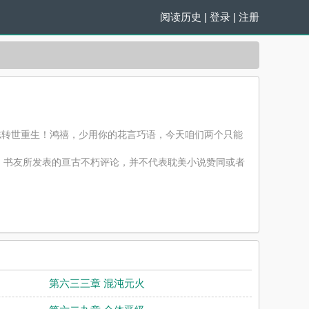
阅读历史
|
登录
|
注册
宇宙意志转世重生！鸿禧，少用你的花言巧语，今天咱们两个只能
，书友所发表的亘古不朽评论，并不代表耽美小说赞同或者
第六三三章 混沌元火