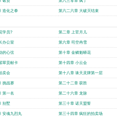
 诸贤
第六三零章 疯了
 造化之拳
第六二六章 大破灭结束
院学员?
第二章 上官月儿
长办公室
第六章 司空冉雪
动的心弦
第十章 金鳞魁蟒花
紫翠贡献卡
第十四章 小云会
拍卖会
第十八章 诛天灵牌第一层
 挑战赛
第二十二章 获胜
 第一名
第二十六章 龙脉
 别墅
第三十章 诺天盟誓
 安魂九烈丸
第三十四章 疯狂的拍卖场