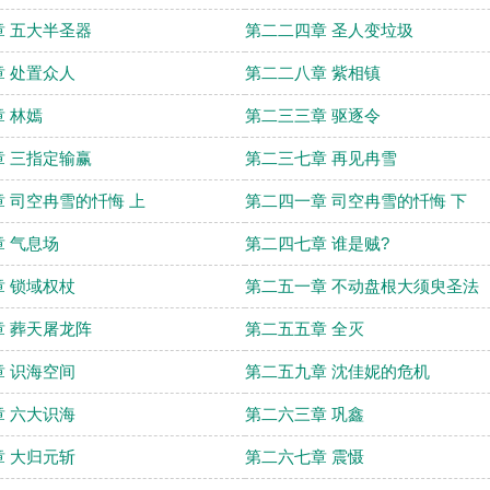
 五大半圣器
第二二四章 圣人变垃圾
 处置众人
第二二八章 紫相镇
 林嫣
第二三三章 驱逐令
 三指定输赢
第二三七章 再见冉雪
 司空冉雪的忏悔 上
第二四一章 司空冉雪的忏悔 下
 气息场
第二四七章 谁是贼?
 锁域权杖
第二五一章 不动盘根大须臾圣法
 葬天屠龙阵
第二五五章 全灭
 识海空间
第二五九章 沈佳妮的危机
 六大识海
第二六三章 巩鑫
 大归元斩
第二六七章 震慑