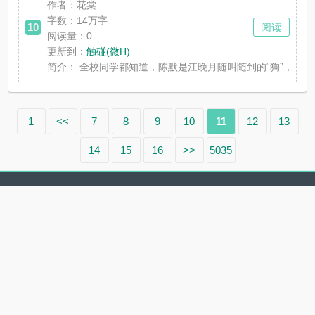
作者：花棠
字数：14万字
10
阅读
阅读量：0
更新到：
触碰(微H)
简介：
全校同学都知道，陈默是江晚月随叫随到的“狗”，是身
1
<<
7
8
9
10
11
12
13
14
15
16
>>
5035