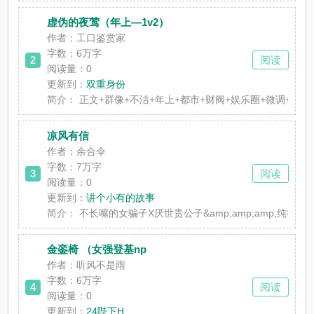
虚伪的夜莺（年上—1v2）
作者：工口鉴赏家
字数：6万字
2
阅读
阅读量：0
更新到：
双重身份
简介：
正文+群像+不洁+年上+都市+财阀+娱乐圈+微调+
凉风有信
作者：余合伞
字数：7万字
3
阅读
阅读量：0
更新到：
讲个小有的故事
简介：
不长嘴的女骗子X厌世贵公子&amp;amp;amp;
金銮椅 （女强登基np
作者：听风不是雨
字数：6万字
4
阅读
阅读量：0
更新到：
24陛下H