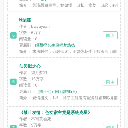
简介：
萧瑛想做皇帝。她傲慢、自私、贪婪、自恋，有极致膨
N朵莲
作者：baiyuyuan
字数：6万字
5
阅读
阅读量：0
更新到：
缎颓得长生启程梦悠扬
简介：
末法时代，万教低迷，正如莲花生上师所言：骄慢所生
仙與獸之心
作者：望月梦羽
字数：16万字
6
阅读
阅读量：0
更新到：
（四十七）回到故鄉(H)
简介：
愛情甜文，1v1，除了主線還有配角線前期以劇情為
《禁止发情：色女宿主竟是系统克星》
作者：不写黄会死
字数：9万字
7
阅读