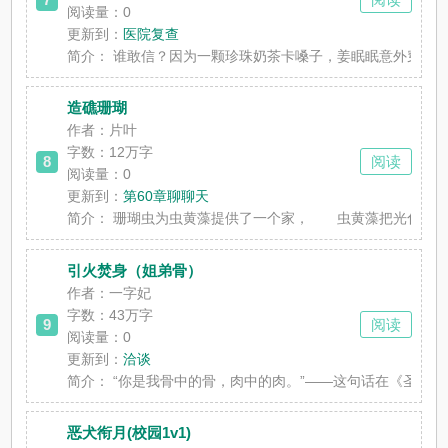
阅读量：0
更新到：
医院复查
简介：
谁敢信？因为一颗珍珠奶茶卡嗓子，姜眠眠意外穿书到
造礁珊瑚
作者：片叶
字数：12万字
8
阅读
阅读量：0
更新到：
第60章聊聊天
简介：
珊瑚虫为虫黄藻提供了一个家， 虫黄藻把光化成糖
引火焚身（姐弟骨）
作者：一字妃
字数：43万字
9
阅读
阅读量：0
更新到：
洽谈
简介：
“你是我骨中的骨，肉中的肉。”——这句话在《圣经
恶犬衔月(校园1v1)