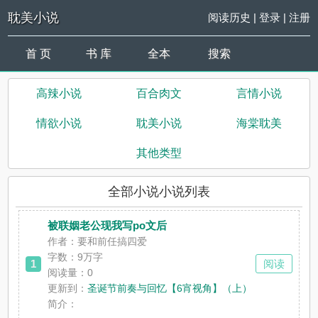
耽美小说
阅读历史
|
登录
|
注册
首 页
书 库
全本
搜索
高辣小说
百合肉文
言情小说
情欲小说
耽美小说
海棠耽美
其他类型
全部小说小说列表
被联姻老公现我写po文后
作者：要和前任搞四爱
字数：9万字
1
阅读
阅读量：0
更新到：
圣诞节前奏与回忆【6宵视角】（上）
简介：