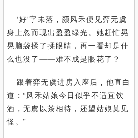
‘好’字未落，颜风禾便见弈无虞
身上忽而现出盈盈绿光。她赶忙晃
晃脑袋揉了揉眼睛，再一看却是什
么也没了——难不成是眼花了？
跟着弈无虞进房入座后，他直白
道：“风禾姑娘今日似乎不适宜饮
酒，无虞以茶相待，还望姑娘莫见
怪。”