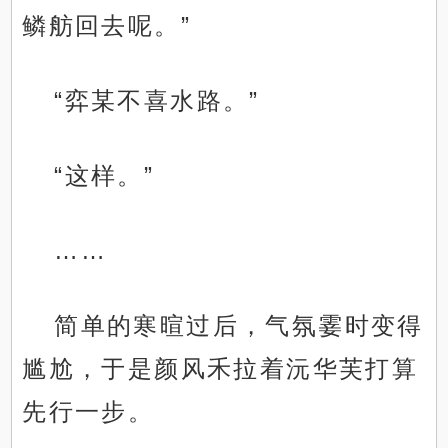
鳞舫回去呢。”
“弈某不喜水路。”
“这样。”
……
简单的寒暄过后，气氛霎时变得
尴尬，于是颜风禾拉着沅华芙打算
先行一步。