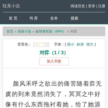
耽美小说
阅读历史
|
登录
|
注册
首 页
书 库
全本
搜索
首页
高辣小说
纵情将军路（NPH）
对弈
背景色：
字体：
[
很小
标准
很大
]
对弈（1 / 3）
加入书签
颜风禾呼之欲出的痛苦随着弈无
虞的到来竟然消失了，冥冥之中好
像有什么东西拖衬着她，给了她源