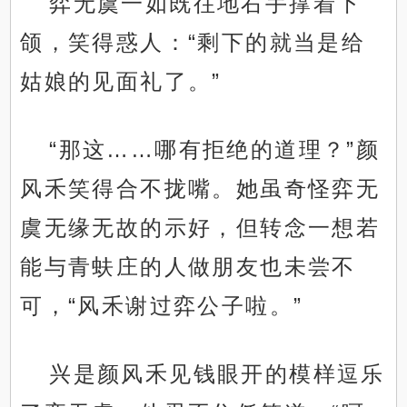
弈无虞一如既往地右手撑着下
颌，笑得惑人：“剩下的就当是给
姑娘的见面礼了。”
“那这……哪有拒绝的道理？”颜
风禾笑得合不拢嘴。她虽奇怪弈无
虞无缘无故的示好，但转念一想若
能与青蚨庄的人做朋友也未尝不
可，“风禾谢过弈公子啦。”
兴是颜风禾见钱眼开的模样逗乐