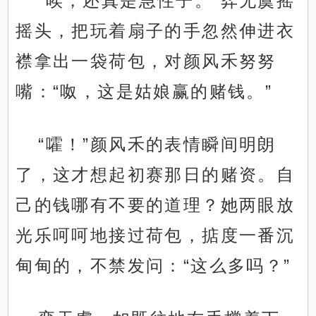
“唉，还真是急性子。”弈无虞摇
摇头，把玩着扇子的手忽然伸进衣
襟拿出一袋荷包，对颜风禾努努
嘴：“呶，这是姑娘赢的赌钱。”
“嚯！”颜风禾的表情瞬间明朗
了，这才想起初赛那日的赌资。自
己的钱哪有不要的道理？她两眼放
光乐呵呵地接过荷包，掂度一番沉
甸甸的，不禁发问：“这么多吗？”