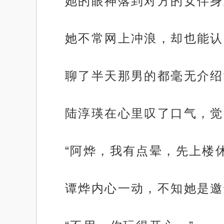
她的眼神落到对方的女伴身
她不常网上冲浪，却也能认
聊了半天那男的都毫无介绍
陆淳瑛在心里叹了口气，觉
“阿烨，我有点晕，先上楼
谭烨内心一动，不知她是邀