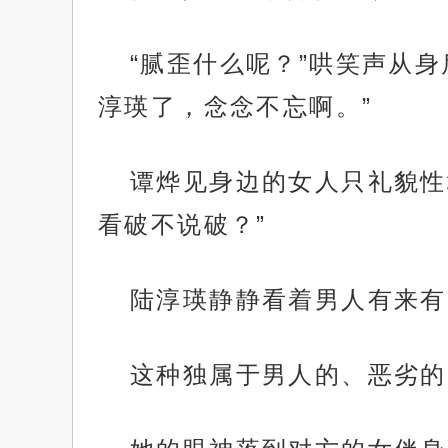
“腻歪什么呢？”哄笑声从
淳瑛了，念念不忘啊。”
谭烨见身边的女人只礼貌性
看破不说破？”
陆淳瑛静静看着男人有来有
这种独属于男人的、恶劣的