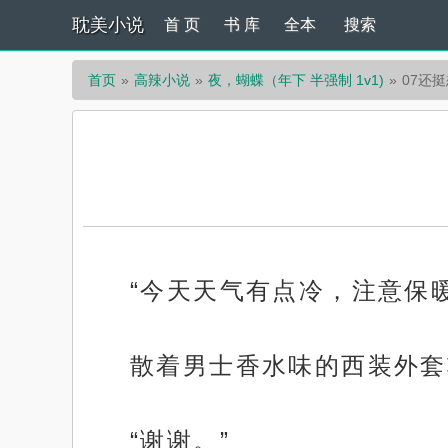
耽美小说
首 页
书 库
全本
搜索
首页
高辣小说
夜，蝴蝶（年下 半强制 1v1)
07还
“今天天气有点冷，注意保暖
散着男士香水味的西装外套
“谢谢。”