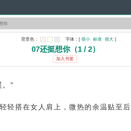
挺想你
背景色：
字体：
[
很小
标准
很大
]
07还挺想你（1 / 2）
加入书签
。”
轻轻搭在女人肩上，微热的余温贴至后