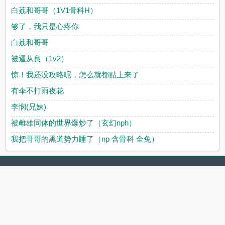
白荔和哥哥（1V1骨科H）
够了，我只是心疼你
白荔和哥哥
被逼从良（1v2）
惊！我还没攻略呢，怎么就都贴上来了
有伞不打雨夜花
李悯(兄妹)
被雌雄同体的世界爆炒了（玄幻nph）
我把哥哥的黑道势力睡了（np 含骨科 全免）