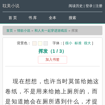
耽美小说
阅读历史
|
登录
|
注册
首 页
书 库
全本
搜索
首页
情欲小说
和人夫一起穿进游戏后
挥发
背景色：
字体：
[
很小
标准
很大
]
挥发（1 / 3）
加入书签
现在想想，也许当时莫笛给她这
卷纸，不是用来给她上厕所的，而
是知道她会在厕所遇到什么，才提