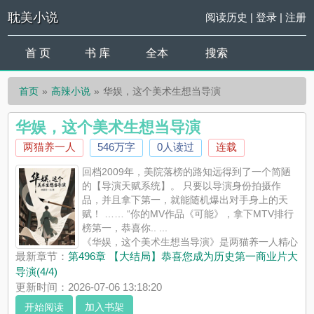
耽美小说
阅读历史
|
登录
|
注册
首 页
书 库
全本
搜索
首页
高辣小说
华娱，这个美术生想当导演
华娱，这个美术生想当导演
两猫养一人
546万字
0人读过
连载
回档2009年，美院落榜的路知远得到了一个简陋
的【导演天赋系统】。 只要以导演身份拍摄作
品，并且拿下第一，就能随机爆出对手身上的天
赋！ …… “你的MV作品《可能》，拿下MTV排行
榜第一，恭喜你.. ...
《华娱，这个美术生想当导演》是两猫养一人精心
创作的高辣小说，耽美小说实时更新华娱，这个美术生想当导演
最新章节：
第496章 【大结局】恭喜您成为历史第一商业片大
最新章节并且提供无弹窗阅读，书友所发表的华娱，这个美术生
导演(4/4)
想当导演评论，并不代表耽美小说赞同或者支持华娱，这个美术
更新时间：2026-07-06 13:18:20
生想当导演读者的观点。
开始阅读
加入书架