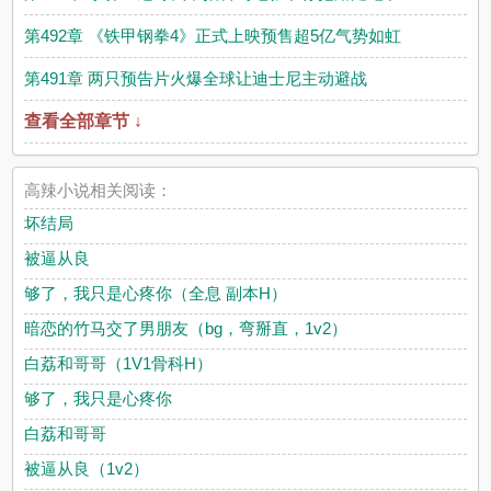
第492章 《铁甲钢拳4》正式上映预售超5亿气势如虹
第491章 两只预告片火爆全球让迪士尼主动避战
查看全部章节 ↓
高辣小说相关阅读：
坏结局
被逼从良
够了，我只是心疼你（全息 副本H）
暗恋的竹马交了男朋友（bg，弯掰直，1v2）
白荔和哥哥（1V1骨科H）
够了，我只是心疼你
白荔和哥哥
被逼从良（1v2）