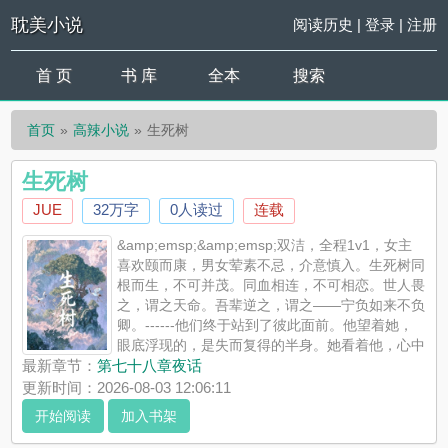
耽美小说
阅读历史
|
登录
|
注册
首 页
书 库
全本
搜索
首页
高辣小说
生死树
生死树
JUE
32万字
0人读过
连载
&amp;emsp;&amp;emsp;双洁，全程1v1，女主
喜欢颐而康，男女荤素不忌，介意慎入。生死树同
根而生，不可并茂。同血相连，不可相恋。世人畏
之，谓之天命。吾辈逆之，谓之——宁负如来不负
卿。------他们终于站到了彼此面前。他望着她，
眼底浮现的，是失而复得的半身。她看着他，心中
明灭的，是命中注定的劫数。他们是同一树根上的两颗树——根
最新章节：
第七十八章夜话
是斩不断的血缘，枝是烧不尽的欲望，叶是...
更新时间：2026-08-03 12:06:11
《生死树》是JUE精心创作的高辣小说，耽美小说实时更新生死
开始阅读
加入书架
树最新章节并且提供无弹窗阅读，书友所发表的生死树评论，并
不代表耽美小说赞同或者支持生死树读者的观点。