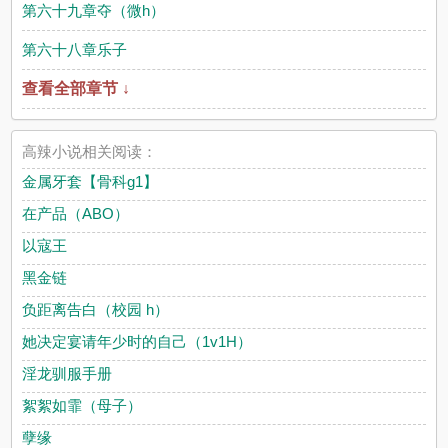
第六十九章夺（微h）
第六十八章乐子
查看全部章节 ↓
高辣小说相关阅读：
金属牙套【骨科g1】
在产品（ABO）
以寇王
黑金链
负距离告白（校园 h）
她决定宴请年少时的自己（1v1H）
淫龙驯服手册
絮絮如霏（母子）
孽缘