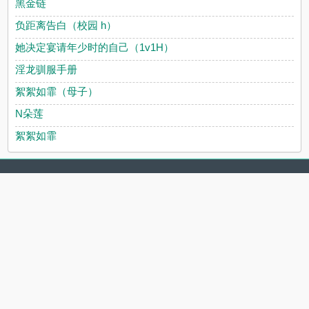
黑金链
负距离告白（校园 h）
她决定宴请年少时的自己（1v1H）
淫龙驯服手册
絮絮如霏（母子）
N朵莲
絮絮如霏