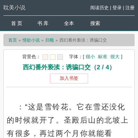
耽美小说
阅读历史
|
登录
|
注册
首 页
书 库
全本
搜索
首页
情欲小说
归顺
西幻番外亵渎：诱骗口交
背景色：
字体：
[
很小
标准
很大
]
西幻番外亵渎：诱骗口交（2 / 4）
加入书签
：“这是雪铃花。它在雪还没化
的时候就开了。圣殿后山的北坡上
有很多，再过两个月你就能看