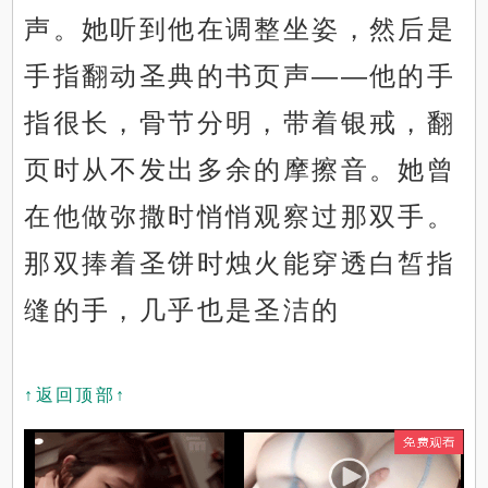
声。她听到他在调整坐姿，然后是
手指翻动圣典的书页声——他的手
指很长，骨节分明，带着银戒，翻
页时从不发出多余的摩擦音。她曾
在他做弥撒时悄悄观察过那双手。
那双捧着圣饼时烛火能穿透白皙指
缝的手，几乎也是圣洁的
↑返回顶部↑