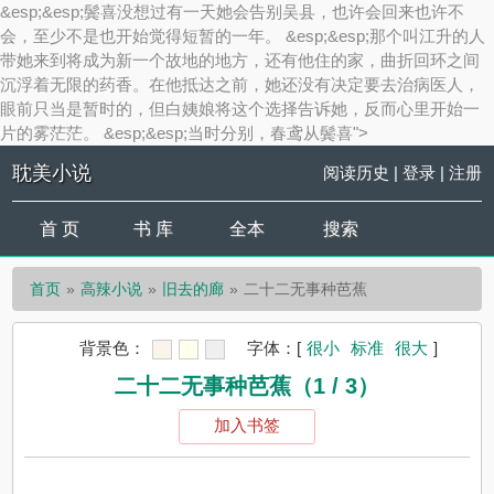
&esp;&esp;鬓喜没想过有一天她会告别吴县，也许会回来也许不
会，至少不是也开始觉得短暂的一年。 &esp;&esp;那个叫江升的人
带她来到将成为新一个故地的地方，还有他住的家，曲折回环之间
沉浮着无限的药香。在他抵达之前，她还没有决定要去治病医人，
眼前只当是暂时的，但白姨娘将这个选择告诉她，反而心里开始一
片的雾茫茫。 &esp;&esp;当时分别，春鸢从鬓喜">
耽美小说
阅读历史
|
登录
|
注册
首 页
书 库
全本
搜索
首页
高辣小说
旧去的廊
二十二无事种芭蕉
背景色：
字体：
[
很小
标准
很大
]
二十二无事种芭蕉（1 / 3）
加入书签