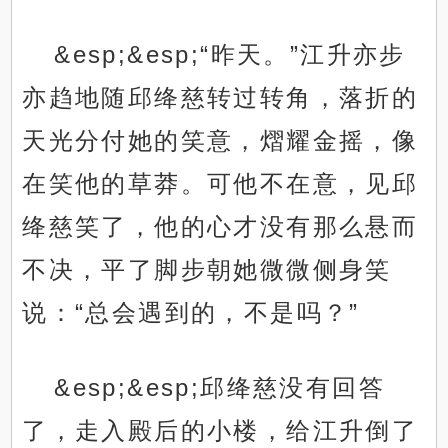
&esp;&esp;“昨天。”江升亦步
亦趋地随邱绛慈转过转角，落折的
天光分付她的笑意，熠耀金摇，像
在笑他的草莽。可他不在意，见邱
绛慈笑了，他的心才没有那么悬而
不决，平了脚步朝她微微侧身笑
说：“总会遇到的，不是吗？”
&esp;&esp;邱绛慈没有回答
了，走入殿后的小楼，给江升倒了