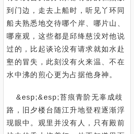
到门边，走去上船时，听见丫环同
船夫熟悉地交待哪个岸、哪片山、
哪座观，这些都是邱绛慈没对他说
过的，比起谈论没有请求就如水赴
壑的冒失，此刻没有火来温、不在
水中沸的煎心更为占据他身神。
&esp;&esp;苔痕青阶无辜成歧
路，旧夕楼台随江升地登程逐渐浮
现眼中。观里并没有人，只有殿前