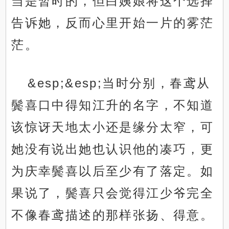
当是暂时的，但白姨娘将这个选择
告诉她，反而心里开始一片的雾茫
茫。
&esp;&esp;当时分别，春鸢从
鬓喜口中得知江升的名字，不知道
该惊讶天地太小还是缘分太窄，可
她没有说出她也认识他的凑巧，更
为庆幸鬓喜以后至少有了落定。如
果说了，鬓喜只会觉得江少爷完全
不像春鸢描述的那样张扬、得意。