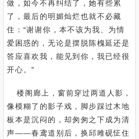
做，如今不再纠结了，她有些累
了，最后的明媚灿烂也就不必藏
住：“谢谢你，本不该为我、为情
爱困惑的，无论是摆脱陈槐延还是
答应喜欢我，能见到你，我已经很
开心。”
楼阁廊上，窗前穿过两道人影，
像模糊了的影子戏，脚步踩过木地
板本是沉闷的，却匆匆之下成为清
声——春鸢道别后，换邱雎砚怔住