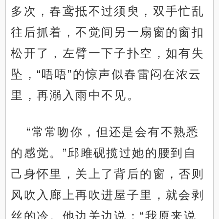
多次，春鸢抵不过须臾，双手忙乱
往后抓着，不觉间另一扇窗的窗扣
松开了，左臂一下子扑空，如有失
坠，“唔唔”的惊声似春雷闷在浓云
里，再溺入雨中不见。
“常常吻你，但还是会有不熟悉
的感觉。”邱雎砚揽过她的腰到自
己身怀里，关上了背后的窗，否则
风吹入廊上再吹进屋子里，就会剥
丝的冷。他边关边说：“我原来说