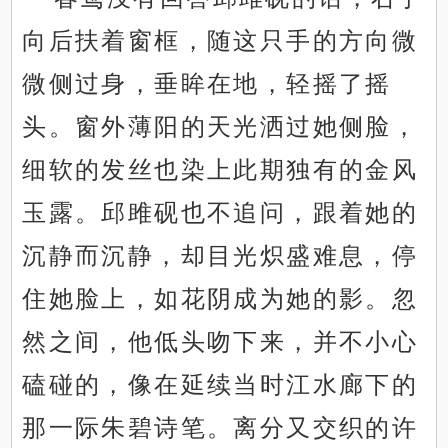
向后扶着窗框，随这只手的方向微
微侧过身，垂眸在地，轻摇了摇
头。窗外薄阳的天光洒过她侧脸，
细软的发丝也染上此期独有的金风
玉露。邱雎砚也不追问，跟着她的
沉静而沉静，却目光炽盛难息，停
住她脸上，如花阴成为她的影。忽
然之间，他低头吻下来，并不小心
磕碰的，像在延续当时江水廊下的
那一际朱碧诗笔。离分又交织的许