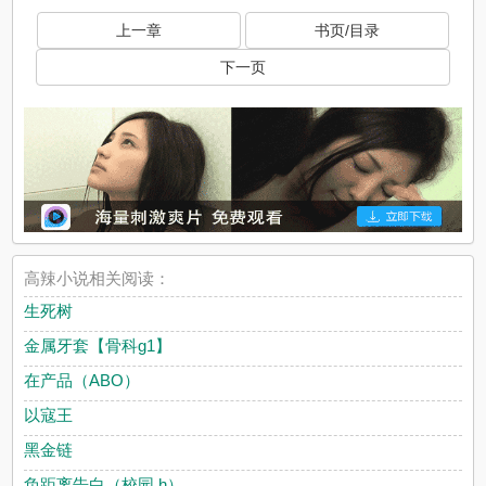
上一章
书页/目录
下一页
高辣小说相关阅读：
生死树
金属牙套【骨科g1】
在产品（ABO）
以寇王
黑金链
负距离告白（校园 h）