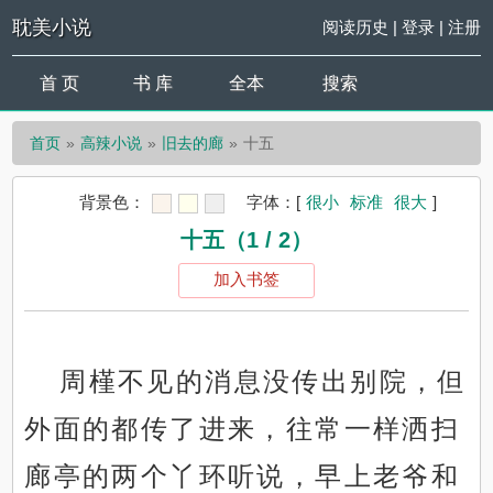
耽美小说
阅读历史
|
登录
|
注册
首 页
书 库
全本
搜索
首页
高辣小说
旧去的廊
十五
背景色：
字体：
[
很小
标准
很大
]
十五（1 / 2）
加入书签
周槿不见的消息没传出别院，但
外面的都传了进来，往常一样洒扫
廊亭的两个丫环听说，早上老爷和