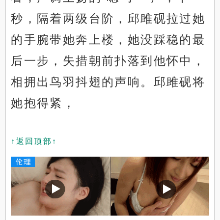
秒，隔着两级台阶，邱雎砚拉过她
的手腕带她奔上楼，她没踩稳的最
后一步，失措朝前扑落到他怀中，
相拥出鸟羽抖翅的声响。邱雎砚将
她抱得紧，
↑返回顶部↑