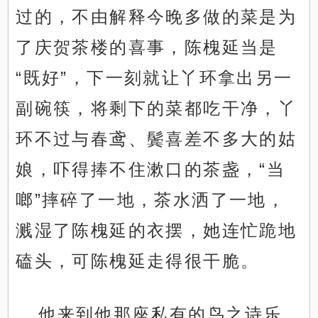
过的，不由解释今晚多做的菜是为
了庆贺茶楼的喜事，陈槐延当是
“既好”，下一刻就让丫环拿出另一
副碗筷，将剩下的菜都吃干净，丫
环不过与春鸢、鬓喜差不多大的姑
娘，吓得捧不住漱口的茶盏，“当
啷”摔碎了一地，茶水洒了一地，
溅湿了陈槐延的衣摆，她连忙跪地
磕头，可陈槐延走得很干脆。
他来到他那座私有的鸟之诗乐