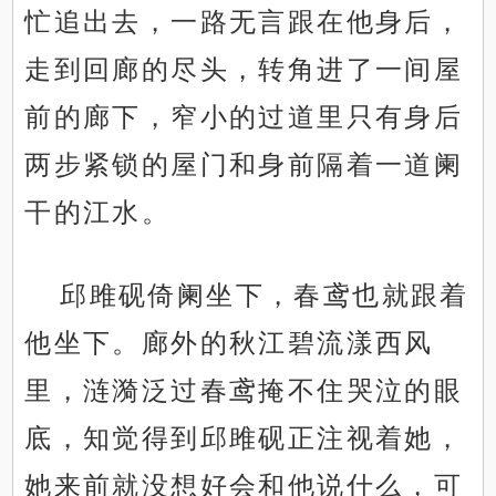
忙追出去，一路无言跟在他身后，
走到回廊的尽头，转角进了一间屋
前的廊下，窄小的过道里只有身后
两步紧锁的屋门和身前隔着一道阑
干的江水。
邱雎砚倚阑坐下，春鸢也就跟着
他坐下。廊外的秋江碧流漾西风
里，涟漪泛过春鸢掩不住哭泣的眼
底，知觉得到邱雎砚正注视着她，
她来前就没想好会和他说什么，可