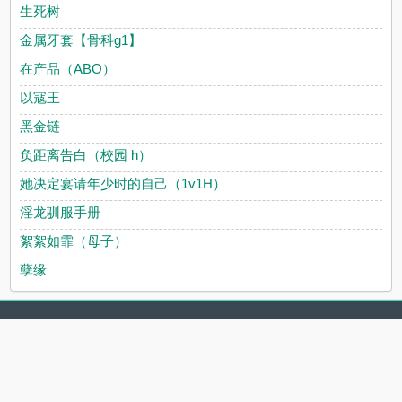
生死树
金属牙套【骨科g1】
在产品（ABO）
以寇王
黑金链
负距离告白（校园 h）
她决定宴请年少时的自己（1v1H）
淫龙驯服手册
絮絮如霏（母子）
孽缘