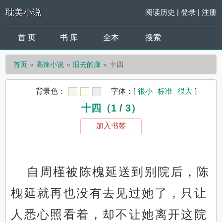
耽美小说
阅读历史
|
登录
|
注册
首 页
书 库
全本
搜索
首页
高辣小说
旧去的廊
十四
背景色：
字体：
[
很小
标准
很大
]
十四（1 / 3）
加入书签
自周槿被陈槐延送到别院后，陈
槐延就再也没有去见过她了，只让
人悉心照看着，却不让她离开这院