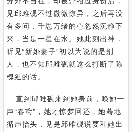
分外不自在，却被介绍过身份后，
见邱雎砚不过微微惊异，之后再没
有多问，千思万绪的心忽然沉静下
来，当是一星在水。她此刻出神，
听见“新婚妻子”初以为说的是别
人，也不知邱雎砚就这么打断了陈
槐延的话。
直到邱雎砚来到她身前，唤她一
声“春鸢”，她才惊梦回还，她蓦地
循声抬头，见是邱雎砚说要和她出