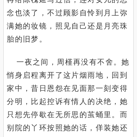
念也淡了，不过顾影自怜到月上弥
满她的妆镜，照见自己还是月亮珠
胎的旧梦。
一夜之间，周槿再没有不舍。她
悄身启程离开了这片烟雨地，回到
家中，昔日恩怨在见面那一刻变得
分明，比起控诉有情人的决绝，她
只想先停歇在无所思的茧蛹里。而
别院的丫环按照她的话，佯装她还