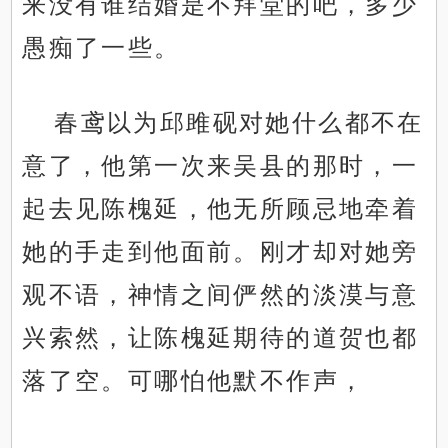
来没有谁结婚是不拜堂的吧，多少
愚痴了一些。
春鸢以为邱雎砚对她什么都不在
意了，他第一次来吴县的那时，一
起去见陈槐延，他无所顾忌地牵着
她的手走到他面前。刚才却对她旁
观不语，神情之间俨然的淡漠与意
兴索然，让陈槐延期待的道贺也都
落了空。可哪怕他默不作声，