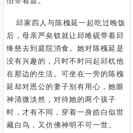
怕带着血。
邱家四人与陈槐延一起吃过晚饭
后，母亲严矣钗就让邱雎砚带着邱
绛慈去到庭院消食。她对陈槐延是
没有兴趣的，只时不时问起邱杌他
在那边的生活。可坐在一旁的陈槐
延却对恩公的妻子别有用心，她眼
神清微淡然，对待她的两个孩子
时，才有不同，穿着一身皓白似世
藏白鸟，又仿佛神明不可一世。