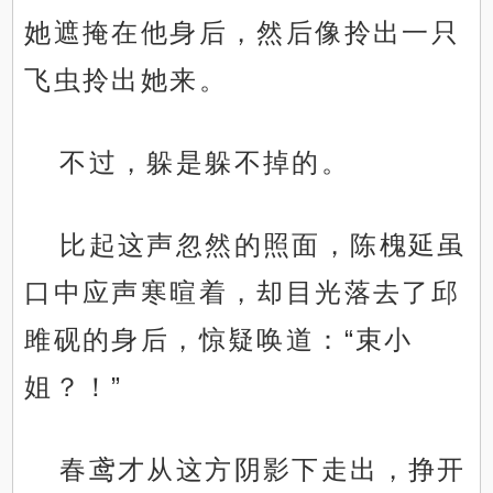
她遮掩在他身后，然后像拎出一只
飞虫拎出她来。
不过，躲是躲不掉的。
比起这声忽然的照面，陈槐延虽
口中应声寒暄着，却目光落去了邱
雎砚的身后，惊疑唤道：“束小
姐？！”
春鸢才从这方阴影下走出，挣开