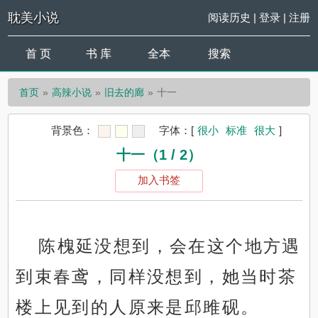
耽美小说
阅读历史
|
登录
|
注册
首 页
书 库
全本
搜索
首页
高辣小说
旧去的廊
十一
背景色：
字体：
[
很小
标准
很大
]
十一（1 / 2）
加入书签
陈槐延没想到，会在这个地方遇
到束春鸢，同样没想到，她当时茶
楼上见到的人原来是邱雎砚。