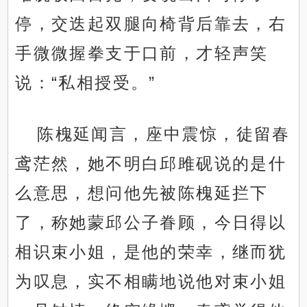
停，交迭起双腿向椅背后靠去，右
手微微握拳支于口前，才轻声笑
说：“私相授受。”
陈槐延闻言，座中震惊，徒留春
鸢茫然，她不明白邱雎砚说的是什
么意思，想问他先被陈槐延拦下
了，称她蒙邱公子眷顾，今日得以
相识束小姐，是他的荣幸，继而犹
为叹息，实不相瞒地说他对束小姐