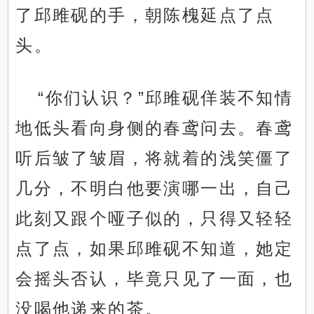
了邱雎砚的手，朝陈槐延点了点
头。
“你们认识？”邱雎砚佯装不知情
地低头看向身侧的春鸢问去。春鸢
听后皱了皱眉，将就着的浅笑僵了
几分，不明白他要演哪一出，自己
此刻又跟个哑子似的，只得又轻轻
点了点，如果邱雎砚不知道，她定
会摇头否认，毕竟只见了一面，也
没喝他递来的茶。