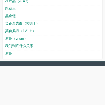
在产品（ABO）
以寇王
黑金链
负距离告白（校园 h）
莫负风月（1V1 H）
逾矩（gl sm）
我们到底什么关系
逾矩