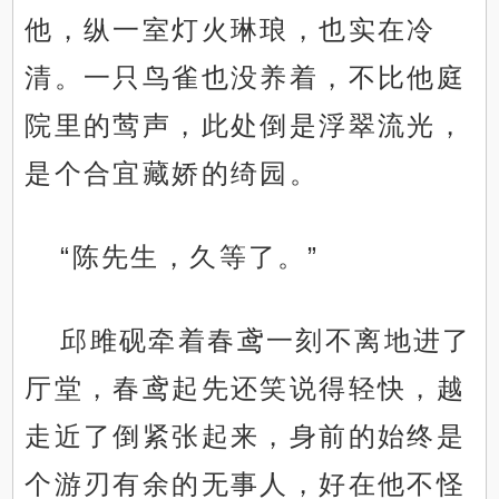
他，纵一室灯火琳琅，也实在冷
清。一只鸟雀也没养着，不比他庭
院里的莺声，此处倒是浮翠流光，
是个合宜藏娇的绮园。
“陈先生，久等了。”
邱雎砚牵着春鸢一刻不离地进了
厅堂，春鸢起先还笑说得轻快，越
走近了倒紧张起来，身前的始终是
个游刃有余的无事人，好在他不怪