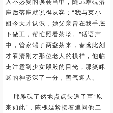
入不必要的误会当中，随邱雎砚落
座后落座就说得从容：“我与束小
姐今天才认识，她父亲曾在我手底
下做工，帮忙照看茶场。”话语声
中，管家端了两盏茶来，春鸢此刻
才看清刚才那位老人的模样，他临
走注意到少女殷殷的目光，那笑眯
眯的神态深了一分，善气迎人。
邱雎砚了然地点点头道了声“原
来如此”，陈槐延紧接着追问他二