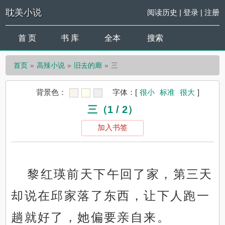
耽美小说
阅读历史
|
登录
|
注册
首 页
书 库
全本
搜索
首页
高辣小说
旧去的廊
三
背景色：
字体：
[
很小
标准
很大
]
三（1 / 2）
加入书签
黎红瑛前天下午回了家，第三天
却说在邱家落了东西，让下人跑一
趟就好了，她偏要亲自来。