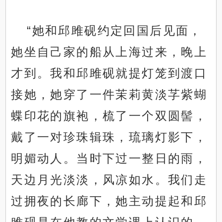
“她和邱雎砚约定回国后见面，
她坐自己家的船从上海过来，晚上
才到。我和邱雎砚就提灯笼到渡口
接她，她穿了一件茉莉黄淡芓紫蝴
蝶印花的旗袍，梳了一个双圆髻，
戴了一对珍珠辑珠，琉璃灯影下，
明媚动人。当时下过一整日的雨，
天边月光淡淡，风凉如水。我们走
过拥夜的长廊下，她主动提起和邱