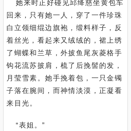
她来时正好碰见邱绛慈坐黄包车
回来，只有她一人，穿了一件珍珠
白立领细绲边旗袍，缎料样子，反
着丝光，看起来又绒绒的，裙上绣
了蝴蝶和兰草，外披鱼尾灰菱格手
钩花流苏披肩，梳了后挽髻的发，
月莹雪素。她手挽着包，一只金镯
子落在腕间，而神情淡漠，正凝看
来目光。
“表姐。”