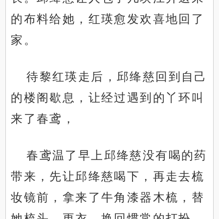
的布料给她，红瑛愈发欢喜地回了
家。
待黎红瑛走后，邱绛慈回到自己
的楼阁歇息，让经过遇到的丫环叫
来了春鸢，
春鸢温了早上邱绛慈没有喝的药
带来，先让邱绛慈喝下，再走去梳
妆镜前，拿来了牛角漆器木梳，替
她梳头，更衣。换回惯常的打扮，