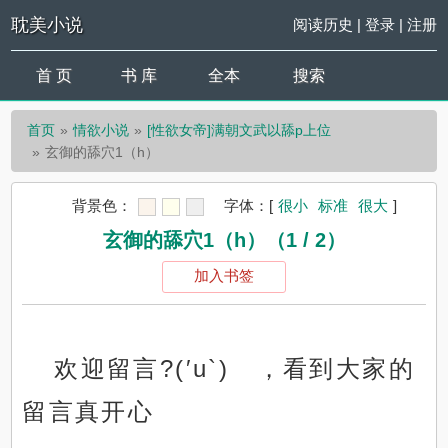
耽美小说
阅读历史
|
登录
|
注册
首 页
书 库
全本
搜索
首页
情欲小说
[性欲女帝]满朝文武以舔p上位
玄御的舔穴1（h）
背景色：
字体：
[
很小
标准
很大
]
玄御的舔穴1（h）（1 / 2）
加入书签
欢迎留言?(′u`)ゝ，看到大家的
留言真开心