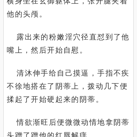
横身坐在玄御躯体上，张开腿夹着
他的头颅。
露出来的粉嫩淫穴径直怼到了他
嘴上，然后开始自慰。
清沐伸手给自己摸逼，手指不疾
不徐地搭在了阴蒂上，拨动几下便
揉起了开始硬起来的阴蒂。
情欲渐旺后便微微动情地拿阴蒂
头蹭了蹭他的红唇解痒。