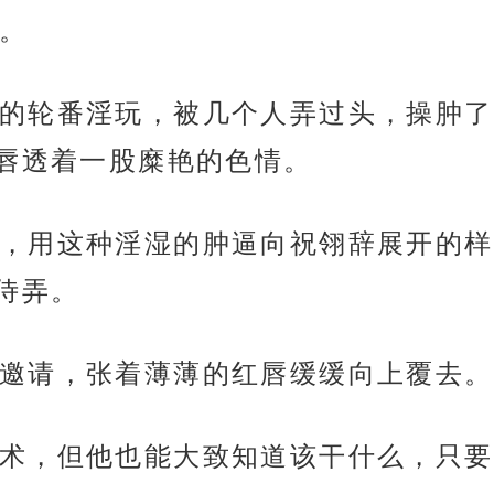
。
的轮番淫玩，被几个人弄过头，操肿了
唇透着一股糜艳的色情。
，用这种淫湿的肿逼向祝翎辞展开的样
侍弄。
邀请，张着薄薄的红唇缓缓向上覆去。
术，但他也能大致知道该干什么，只要