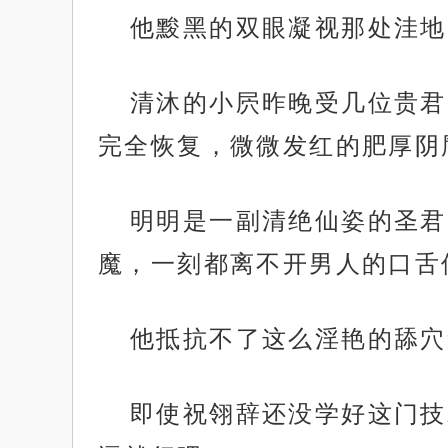
他黢黑的双眼凝视那处洼地
清沐的小屄昨晚受几位贵君
完全恢复，微微发红的肥厚阴
明明是一副清绝仙姿的圣君
魔，一刻都离不开男人的口舌
他抵抗不了这么淫艳的舔穴
即使祝翎辞还没学好这门技