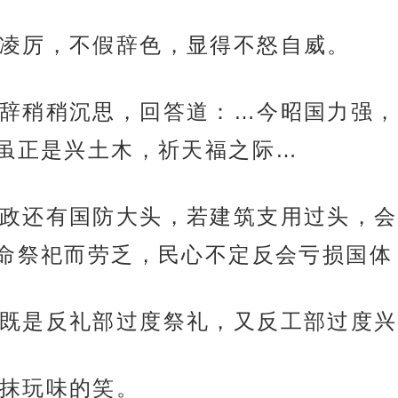
凌厉，不假辞色，显得不怒自威。
辞稍稍沉思，回答道：…今昭国力强，
虽正是兴土木，祈天福之际…
政还有国防大头，若建筑支用过头，会
命祭祀而劳乏，民心不定反会亏损国体
既是反礼部过度祭礼，又反工部过度兴
抹玩味的笑。