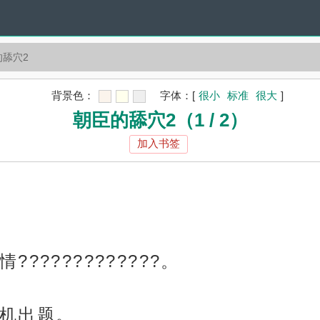
的舔穴2
背景色：
字体：
[
很小
标准
很大
]
朝臣的舔穴2（1 / 2）
加入书签
???????????。
机出题。