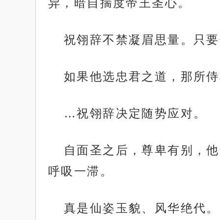
异，暗自揣度帝王圣心。
祝翎辞不禁凝眉思量。只要
如果他选忠君之道，那所侍
…祝翎辞决定随势应对。
自面圣之后，尊卑有别，他
呼吸一滞。
真是仙姿玉貌、风华绝代。