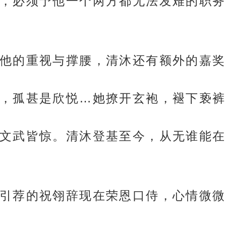
，必须予他一个两方都无法发难的职务
他的重视与撑腰，清沐还有额外的嘉奖
，孤甚是欣悦…她撩开玄袍，褪下亵裤
文武皆惊。清沐登基至今，从无谁能在
引荐的祝翎辞现在荣恩口侍，心情微微