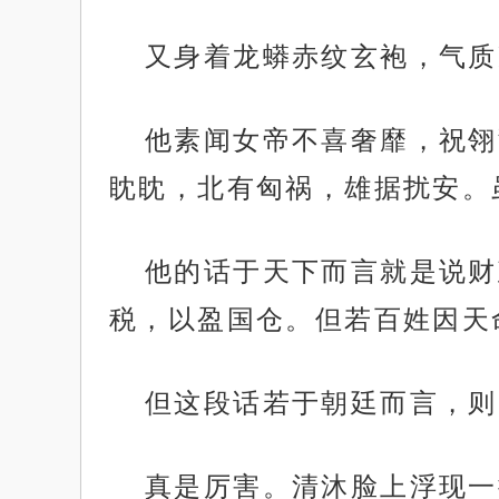
又身着龙蟒赤纹玄袍，气质
他素闻女帝不喜奢靡，祝翎
眈眈，北有匈祸，雄据扰安。
他的话于天下而言就是说财
税，以盈国仓。但若百姓因天
但这段话若于朝廷而言，则
真是厉害。清沐脸上浮现一