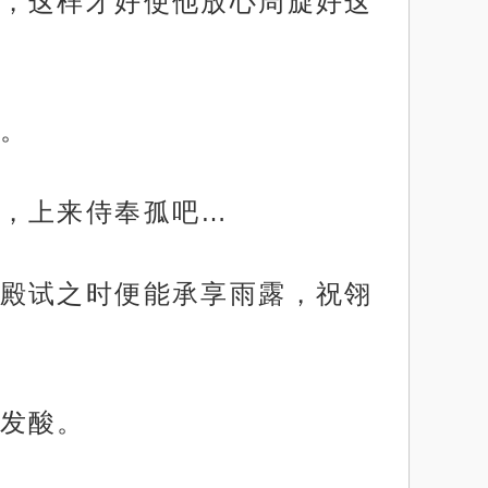
，这样才好使他放心周旋好这
。
，上来侍奉孤吧…
殿试之时便能承享雨露，祝翎
发酸。