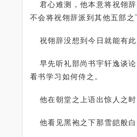
君心难测，他本意将祝翎辞
不会将祝翎辞派到其他五部之
祝翎辞没想到今日就能有此
早先听礼部尚书宇轩逸谈论
看书学习如何侍之。
他在朝堂之上语出惊人之时
他看见黑袍之下那雪皑般白