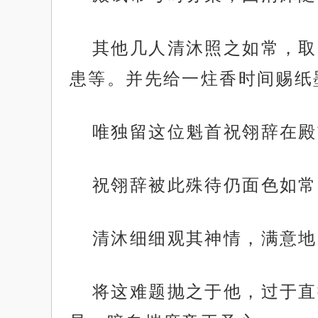
其他几人清沐照之如常，取
患等。并先给一炷香时间赐纸
唯独留这位魁首祝翎辞在殿
祝翎辞被此殊待仍面色如常
清沐细细观其神情，满意地
将这难题抛之于他，过于直