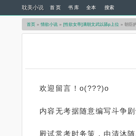
耽美小说
首 页
书 库
全本
搜索
首页
情欲小说
[性欲女帝]满朝文武以舔p上位
朝臣
欢迎留言！o(???)o
内容无考据随意编写斗争剧情??
殿试常考时务策，由清沐随