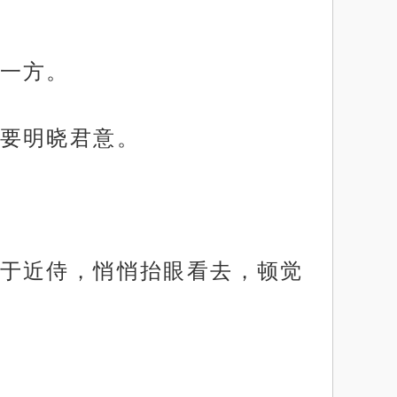
一方。
要明晓君意。
于近侍，悄悄抬眼看去，顿觉