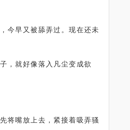
，今早又被舔弄过。现在还未
子，就好像落入凡尘变成欲
先将嘴放上去，紧接着吸弄骚