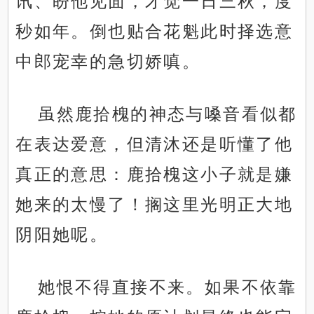
讯、盼他见面，才觉一日三秋，度
秒如年。倒也贴合花魁此时择选意
中郎宠幸的急切娇嗔。
虽然鹿拾槐的神态与嗓音看似都
在表达爱意，但清沐还是听懂了他
真正的意思：鹿拾槐这小子就是嫌
她来的太慢了！搁这里光明正大地
阴阳她呢。
她恨不得直接不来。如果不依靠