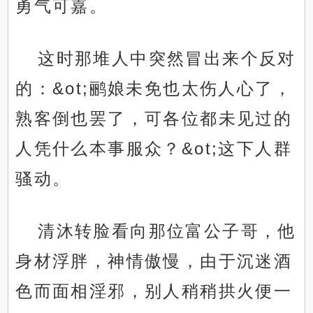
勇气可嘉。
这时那堆人中突然冒出来个反对
的：&ot;鹂娘未免也太伤人心了，
熟客倒也罢了，可各位都未见过的
人凭什么本事服众？&ot;这下人群
骚动。
清沐转脸看向那位富公子哥，他
身材浮胖，神情傲慢，由于沉迷酒
色而面相淫邪，别人稍稍拱火便一