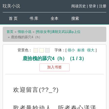
耽美小说
阅读历史
|
登录
|
注册
首 页
书 库
全本
搜索
首页
情欲小说
[性欲女帝]满朝文武以舔p上位
鹿拾槐的舔穴4（h）
背景色：
字体：
[
很小
标准
很大
]
鹿拾槐的舔穴4（h）（1 / 3）
加入书签
欢迎留言(??_?)
歌者曼妙动人，听者春心漾漾。