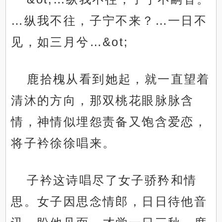
…纵我不往，子宁不来？…一日不
见，如三月兮…&ot;
鹿拾槐从看到她起，就一直望着
清沐的方向，那双桃花眼脉脉含
情，神情似埋怨责备又饱含爱恋，
将子衿徐徐唱来。
子衿这诗唱尽了女子骄矜和情
思。女子因思念情郎，日日待他音