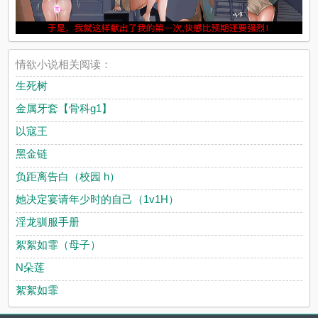
情欲小说相关阅读：
生死树
金属牙套【骨科g1】
以寇王
黑金链
负距离告白（校园 h）
她决定宴请年少时的自己（1v1H）
淫龙驯服手册
絮絮如霏（母子）
N朵莲
絮絮如霏