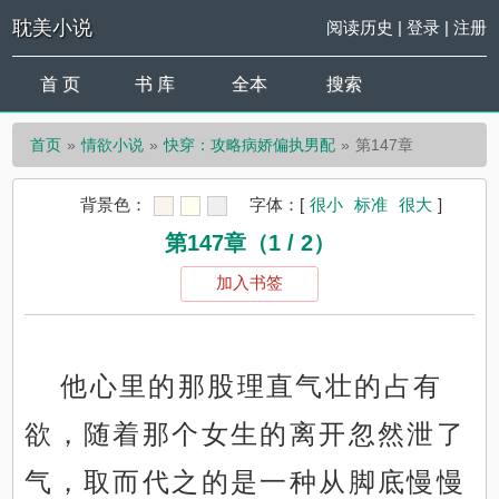
耽美小说
阅读历史
|
登录
|
注册
首 页
书 库
全本
搜索
首页
情欲小说
快穿：攻略病娇偏执男配
第147章
背景色：
字体：
[
很小
标准
很大
]
第147章（1 / 2）
加入书签
他心里的那股理直气壮的占有
欲，随着那个女生的离开忽然泄了
气，取而代之的是一种从脚底慢慢