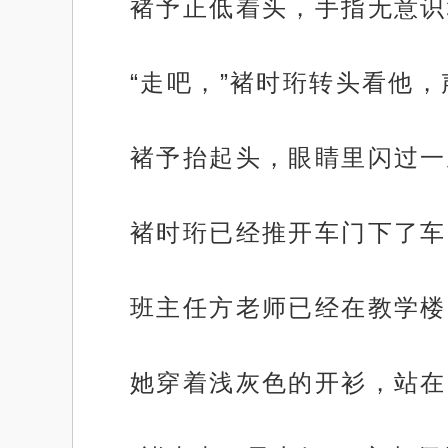
褚予正低着头，手指无意识
“走吧，”褚时珩转头看他，
褚予抬起头，眼睛里闪过一
褚时珩已经推开车门下了车
班主任方老师已经在教学楼
她穿着浅灰色的开衫，站在