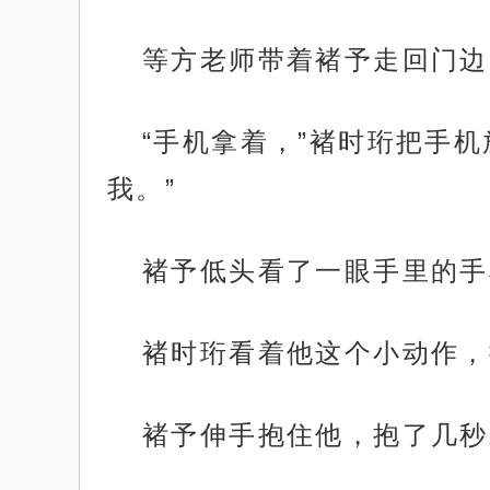
等方老师带着褚予走回门边
“手机拿着，”褚时珩把手
我。”
褚予低头看了一眼手里的手
褚时珩看着他这个小动作，
褚予伸手抱住他，抱了几秒