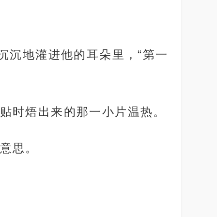
沉沉地灌进他的耳朵里，“第一
贴时焐出来的那一小片温热。
意思。