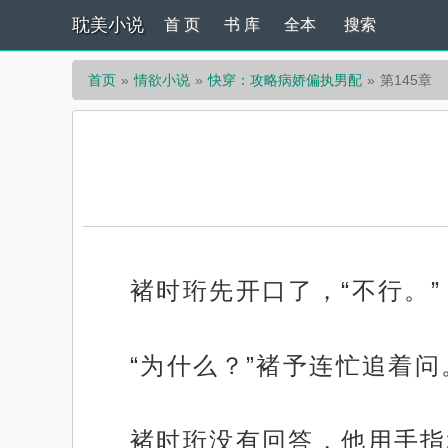
耽美小说
首 页
书 库
全本
搜索
首页
情欲小说
快穿：攻略病娇偏执男配
第145章
褚时珩先开口了，“不行。”
“为什么？”褚予连忙追着问
褚时珩没有回答，他用手指