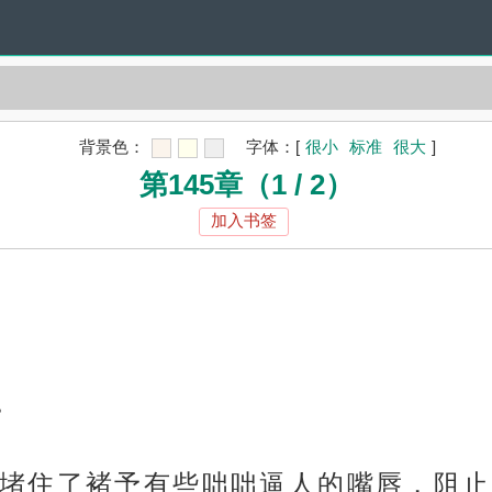
背景色：
字体：
[
很小
标准
很大
]
第145章（1 / 2）
加入书签
。
堵住了褚予有些咄咄逼人的嘴唇，阻止