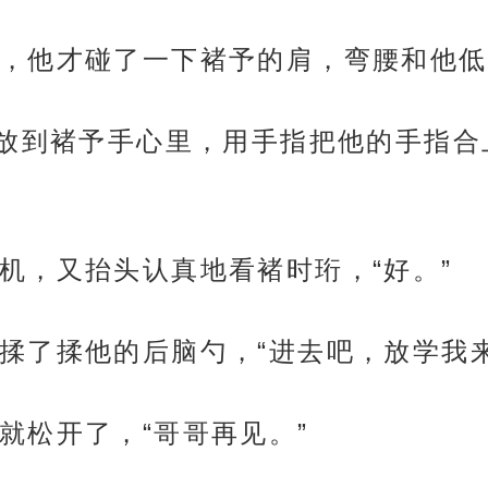
，他才碰了一下褚予的肩，弯腰和他低
机放到褚予手心里，用手指把他的手指合
机，又抬头认真地看褚时珩，“好。”
揉了揉他的后脑勺，“进去吧，放学我来
就松开了，“哥哥再见。”