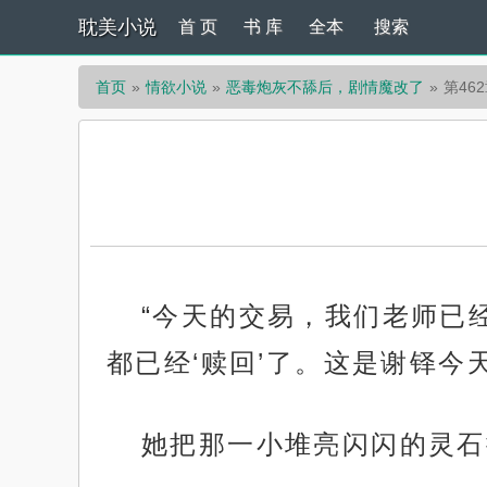
耽美小说
首 页
书 库
全本
搜索
首页
情欲小说
恶毒炮灰不舔后，剧情魔改了
第46
“今天的交易，我们老师已
都已经‘赎回’了。这是谢铎今
她把那一小堆亮闪闪的灵石