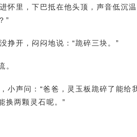
进怀里，下巴抵在他头顶，声音低沉温
？”
没挣开，闷闷地说：“跪碎三块。”
流。
，小声问：“爸爸，灵玉板跪碎了能给
能换两颗灵石呢。”