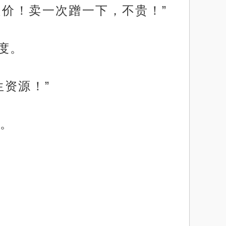
价！卖一次蹭一下，不贵！”
度。
资源！”
。