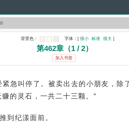
2章
背景色：
字体：
[
很小
标准
很大
]
第462章（1 / 2）
加入书签
经紧急叫停了。被卖出去的小朋友，除
天赚的灵石，一共二十三颗。”
推到纪漾面前。