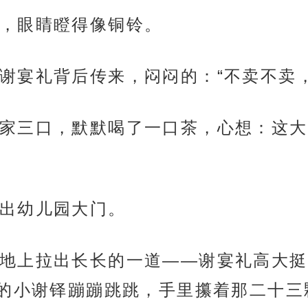
，眼睛瞪得像铜铃。
谢宴礼背后传来，闷闷的：“不卖不卖
家三口，默默喝了一口茶，心想：这大
出幼儿园大门。
地上拉出长长的一道——谢宴礼高大挺
的小谢铎蹦蹦跳跳，手里攥着那二十三