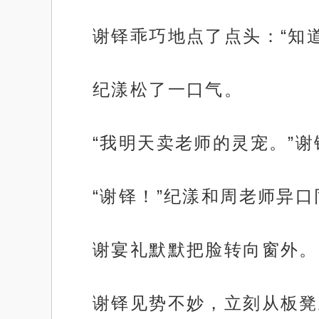
谢铎乖巧地点了点头：“知
纪漾松了一口气。
“我明天卖老师的灵宠。”
“谢铎！”纪漾和周老师异口
谢宴礼默默把脸转向窗外。
谢铎见势不妙，立刻从板凳