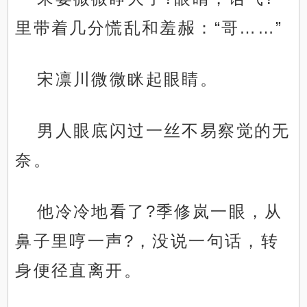
里带着几分慌乱和羞赧：“哥……”
宋凛川微微眯起眼睛。
男人眼底闪过一丝不易察觉的无
奈。
他冷冷地看了?季修岚一眼，从
鼻子里哼一声?，没说一句话，转
身便径直离开。