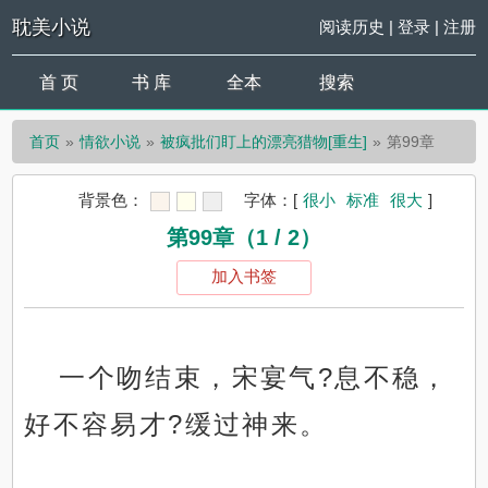
耽美小说
阅读历史
|
登录
|
注册
首 页
书 库
全本
搜索
首页
情欲小说
被疯批们盯上的漂亮猎物[重生]
第99章
背景色：
字体：
[
很小
标准
很大
]
第99章（1 / 2）
加入书签
一个吻结束，宋宴气?息不稳，
好不容易才?缓过神来。