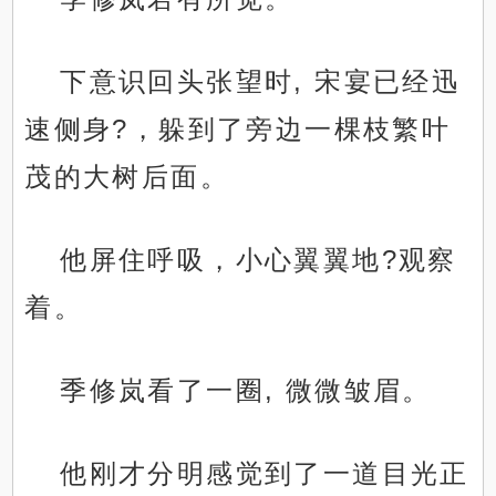
下意识回头张望时, 宋宴已经迅
速侧身?，躲到了旁边一棵枝繁叶
茂的大树后面。
他屏住呼吸，小心翼翼地?观察
着。
季修岚看了一圈, 微微皱眉。
他刚才分明感觉到了一道目光正