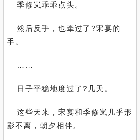
季修岚乖乖点头。
然后反手，也牵过了?宋宴的
手。
……
日子平稳地度过了?几天。
这些天来，宋宴和季修岚几乎形
影不离，朝夕相伴。