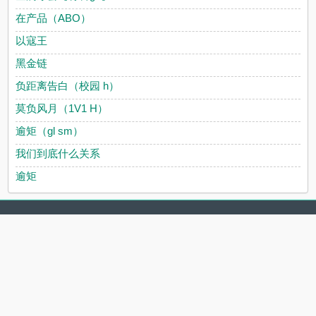
在产品（ABO）
以寇王
黑金链
负距离告白（校园 h）
莫负风月（1V1 H）
逾矩（gl sm）
我们到底什么关系
逾矩