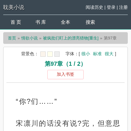
耽美小说
阅读历史
|
登录
|
注册
首 页
书 库
全本
搜索
首页
情欲小说
被疯批们盯上的漂亮猎物[重生]
第97章
背景色：
字体：
[
很小
标准
很大
]
第97章（1 / 2）
加入书签
“你?们……”
宋凛川的话没有说?完，但意思