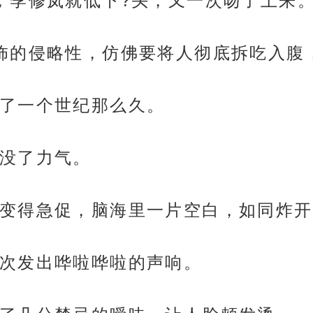
，季修岚就低下?头，又一次吻了上来
饰的侵略性，仿佛要将人彻底拆吃入腹
了一个世纪那么久。
没了力气。
变得急促，脑海里一片空白，如同炸开
次发出哗啦哗啦的声响。