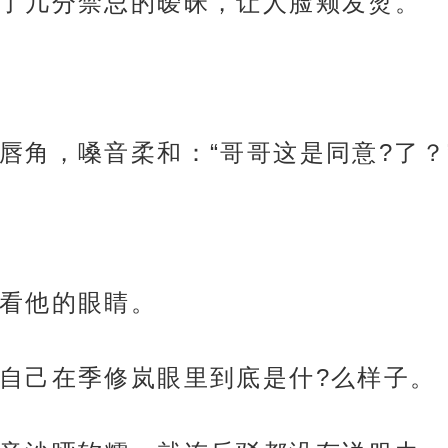
了几分禁忌的暧昧，让人脸颊发烫。
唇角，嗓音柔和：“哥哥这是同意?了？
看他的眼睛。
自己在季修岚眼里到底是什?么样子。