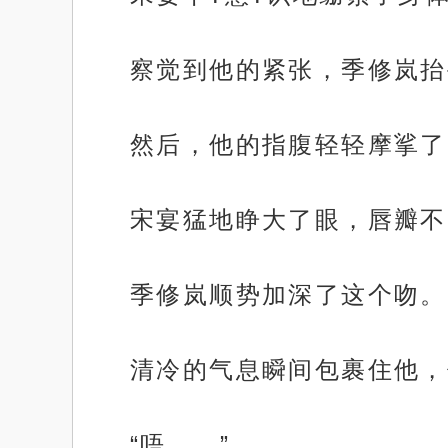
察觉到他的紧张，季修岚抬
然后，他的指腹轻轻摩挲了
宋宴猛地睁大了眼，唇瓣不
季修岚顺势加深了这个吻。
清冷的气息瞬间包裹住他，
“唔……”