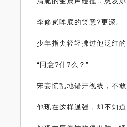
清脆的金属声碰撞，愈发添
季修岚眸底的笑意?更深。
少年指尖轻轻拂过他泛红的
“同意?什?么？”
宋宴慌乱地错开视线，不敢
他现在这样逞强，却不知道