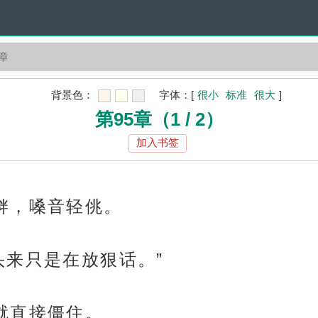
5章
背景色：
字体：
[
很小
标准
很大
]
第95章（1 / 2）
加入书签
衅，嗓音轻佻。
头来只是在放狠话。”
就直接僵住。