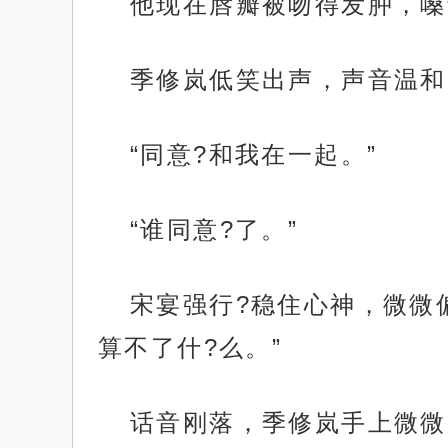
他现在唇瓣被吻得发肿，嗓
季修岚低笑出声，声音温和
“同意?和我在一起。”
“谁同意?了。”
宋宴强行?稳住心神，微微
算不了什?么。”
话音刚落，季修岚手上微微