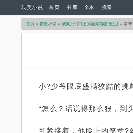
耽美小说
首 页
书 库
全本
搜索
首页
情欲小说
被疯批们盯上的漂亮猎物[重生]
第9
小?少爷眼底盛满狡黠的挑
“怎么？话说得那么狠，到
可紧接着，他脸上的笑意?