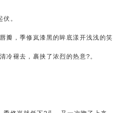
起伏。
唇瓣，季修岚漆黑的眸底漾开浅浅的笑
清冷褪去，裹挟了浓烈的热意?。