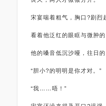
宋宴喘着粗气，胸口?剧烈
看着他泛红的眼眶与微肿的
他的嗓音低沉沙哑，往日的
“胆小?的明明是你才对。”
“我……唔！”