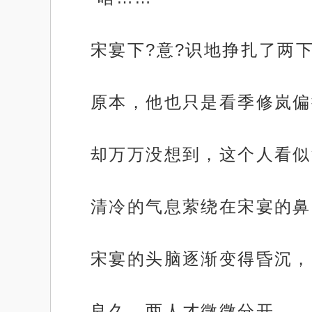
宋宴下?意?识地挣扎了两
原本，他也只是看季修岚偏
却万万没想到，这个人看似
清冷的气息萦绕在宋宴的鼻
宋宴的头脑逐渐变得昏沉，
良久，两人才微微分开。