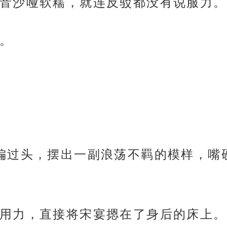
音沙哑软糯，就连反驳都没有说服力。
。
偏过头，摆出一副浪荡不羁的模样，嘴硬
用力，直接将宋宴摁在了身后的床上。