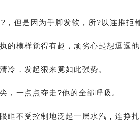
下?，但是因为手脚发软，所?以连推拒
执的模样觉得有趣，顽劣心起想逗逗他
清冷，发起狠来竟如此强势。
尖，一点点夺走?他的全部呼吸。
眼眶不受控制地泛起一层水汽，连挣扎