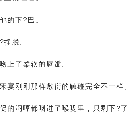
他的下?巴。
?挣脱。
吻上了柔软的唇瓣。
宋宴刚刚那样敷衍的触碰完全不一样。
促的闷哼都咽进了喉咙里，只剩下?了
体。