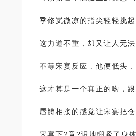
季修岚微凉的指尖轻轻挑起
这力道不重，却又让人无法
不等宋宴反应，他便低头，
这才算是一个真正的吻，跟
唇瓣相接的感觉让宋宴把仓
宋宴下?意?识地绷紧了身