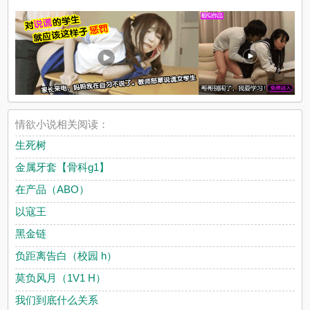
情欲小说相关阅读：
生死树
金属牙套【骨科g1】
在产品（ABO）
以寇王
黑金链
负距离告白（校园 h）
莫负风月（1V1 H）
我们到底什么关系