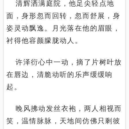
清辉洒满庭院，他足尖轻点地
面，身形忽而回转，忽而舒展，身
姿灵动飘逸。月光落在他的眉眼，
衬得他容颜朦胧动人。
许泽衍心中一动，摘了片树叶放
在唇边，清脆动听的乐声缓缓响
起。
晚风拂动发丝衣袍，两人相视而
笑，温情脉脉，天地间仿佛只剩彼