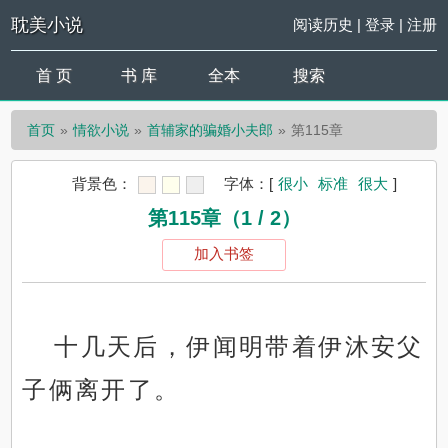
耽美小说
阅读历史
|
登录
|
注册
首 页
书 库
全本
搜索
首页
情欲小说
首辅家的骗婚小夫郎
第115章
背景色：
字体：
[
很小
标准
很大
]
第115章（1 / 2）
加入书签
十几天后，伊闻明带着伊沐安父
子俩离开了。