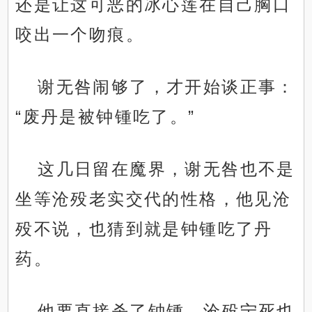
还是让这可恶的冰心莲在自己胸口
咬出一个吻痕。
谢无咎闹够了，才开始谈正事：
“废丹是被钟锺吃了。”
这几日留在魔界，谢无咎也不是
坐等沧殁老实交代的性格，他见沧
殁不说，也猜到就是钟锺吃了丹
药。
他要直接杀了钟锺，沧殁宁死也