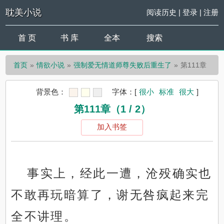
耽美小说
阅读历史
|
登录
|
注册
首 页
书 库
全本
搜索
首页
情欲小说
强制爱无情道师尊失败后重生了
第111章
背景色：
字体：
[
很小
标准
很大
]
第111章（1 / 2）
加入书签
事实上，经此一遭，沧殁确实也
不敢再玩暗算了，谢无咎疯起来完
全不讲理。