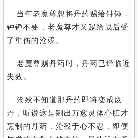
当年老魔尊想将丹药赐给钟锺，
钟锺不要，老魔尊才又赐给战后受
了重伤的沧殁。
老魔尊赐丹药时，丹药已经临近
失效。
沧殁不知道那丹药即将变成废
丹，听说这是剜出万愈灵体心脏才
烹制的丹药，沧殁于心不忍，即便