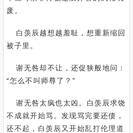
废。
白羡辰越想越羞耻，想重新缩回
被子里。
谢无咎却不让，还促狭般地问：
“怎么不叫师尊了？”
谢无咎太疯也太凶。白羡辰求饶
不成就开始骂。发现骂完要还债，
还不起，白羡辰又开始乱打伦理道