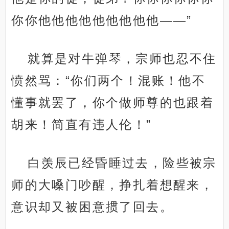
你你他他他他他他他他他——”
就算是对牛弹琴，宗师也忍不住
愤然骂：“你们两个！混账！他不
懂事就罢了，你个做师尊的也跟着
胡来！简直有违人伦！”
白羡辰已经昏睡过去，险些被宗
师的大嗓门吵醒，挣扎着想醒来，
意识却又被困意掼了回去。