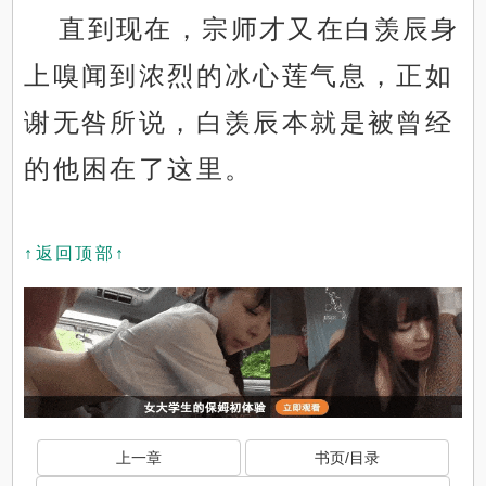
直到现在，宗师才又在白羡辰身
上嗅闻到浓烈的冰心莲气息，正如
谢无咎所说，白羡辰本就是被曾经
的他困在了这里。
↑返回顶部↑
上一章
书页/目录