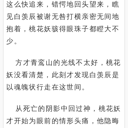
这么快追来，错愕地回头望来，瞧
见白羡辰被谢无咎打横亲密无间地
抱着，桃花妖骇得眼珠子都瞪大不
少。
方才青鸾山的光线不太好，桃花
妖没看清楚，此刻才发现白羡辰是
以魂魄状行走在这世间。
从死亡的阴影中回过神，桃花妖
才开始为眼前的情形头痛，他隐晦