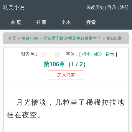
耽美小说
阅读历史
|
登录
|
注册
首 页
书 库
全本
搜索
首页
情欲小说
强制爱无情道师尊失败后重生了
第106章
背景色：
字体：
[
很小
标准
很大
]
第106章（1 / 2）
加入书签
月光惨淡，几粒星子稀稀拉拉地
挂在夜空。