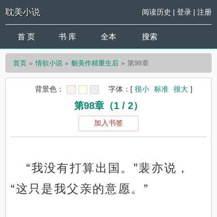
耽美小说
阅读历史
|
登录
|
注册
首 页
书 库
全本
搜索
首页
情欲小说
貌美作精重生后
第98章
背景色：
字体：
[
很小
标准
很大
]
第98章（1 / 2）
加入书签
“我没有打算出国。”裴亦说，
“这只是我父亲的意愿。”