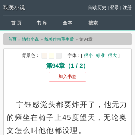
耽美小说
阅读历史
|
登录
|
注册
首 页
书 库
全本
搜索
首页
情欲小说
貌美作精重生后
第94章
背景色：
字体：
[
很小
标准
很大
]
第94章（1 / 2）
加入书签
宁钰感觉头都要炸开了，他无力
的瘫坐在椅子上45度望天，无论奥
文怎么叫他他都没理。