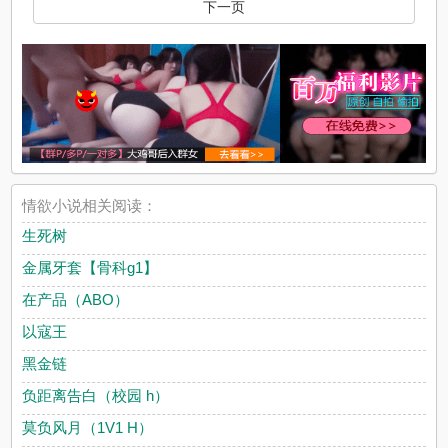
下一页
情欲小说相关阅读：
生死树
金属牙套【骨科g1】
在产品（ABO）
以寇王
黑金链
负距离告白（校园 h）
莫负风月（1V1 H）