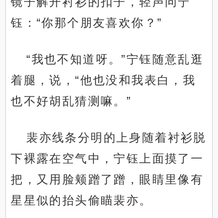
镜子解开衬衫的扣子，轻声问宁
钰：“你那个朋友喜欢你？”
“我也不知道呀。”宁钰随意乱逛
着腿，说，“他也没和我表白，我
也不好胡乱猜测嘛。”
裴亦线条分明的上身随着衬衫脱
下裸露在空气中，宁钰上面摸了一
把，又用脸颊蹭了蹭，眼睛里像有
星星似的抬头偷瞄裴亦。