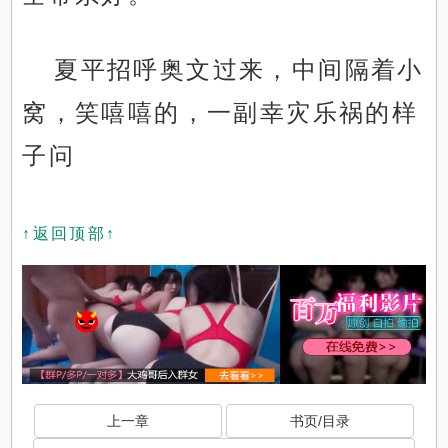
夏平招呼奥文过来，中间隔着小
窝，笑嘻嘻的，一副幸灾乐祸的样
子问
↑返回顶部↑
上一章
书页/目录