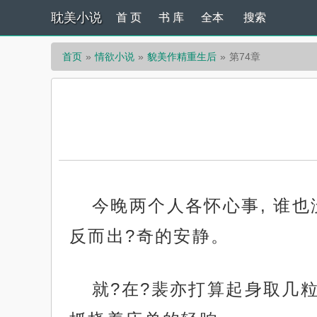
耽美小说
首 页
书 库
全本
搜索
首页
情欲小说
貌美作精重生后
第74章
今晚两个人各怀心事, 谁
反而出?奇的安静。
就?在?裴亦打算起身取几