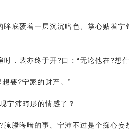
的眸底覆着一层沉沉暗色。掌心贴着宁
时，裴亦终于开?口：“无论他在?想什
是想要?宁家的财产。”
现宁沛畸形的情感了？
?腌臜晦暗的事。宁沛不过是个痴心妄