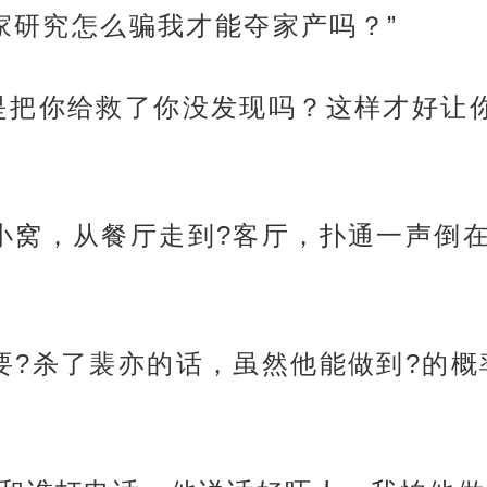
家研究怎么骗我才能夺家产吗？”
是把你给救了你没发现吗？这样才好让
小窝，从餐厅走到?客厅，扑通一声倒在
要?杀了裴亦的话，虽然他能做到?的