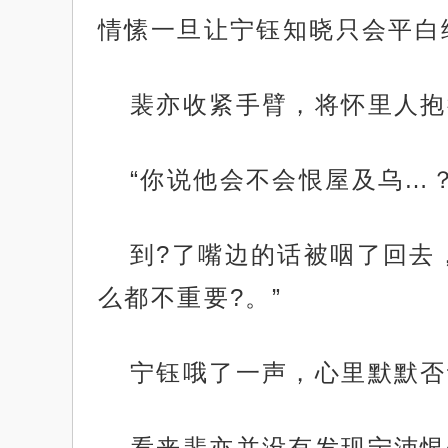
情愫一旦让宁钰知晓只会平白
裴亦收紧手臂，将怀里人抱
“你说他会不会恨屋及乌…？
到?了嘴边的话被咽了回去
么都不重要?。”
宁钰哦了一声，心里默默否
看来裴亦并没有发现宁沛恨