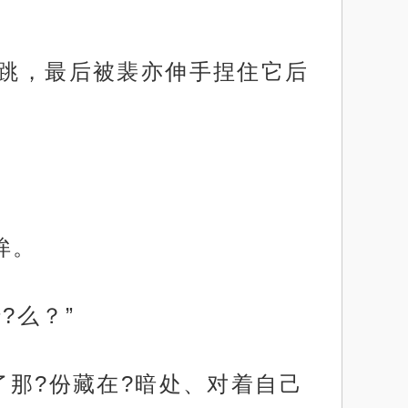
下跳，最后被裴亦伸手捏住它后
。
眸。
?么？”
了那?份藏在?暗处、对着自己