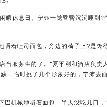
闲暇休息日。宁钰一觉昏昏沉沉睡到?
味地嚼着吐司面包，旁边的椅子上?是馋
酒店当服务生的了。”夏平刚和酒店负责
紧缺，临时挑了几个形象好的，宁沛去面
着下巴机械地嚼着面包，半天没吃几口，