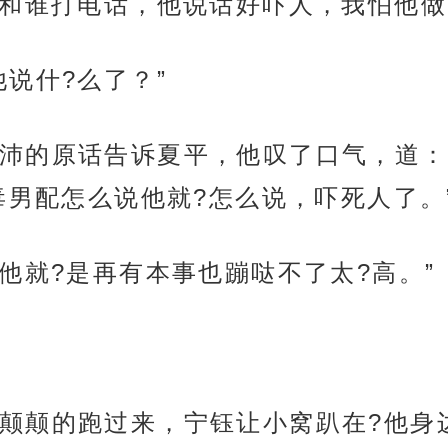
?和谁打电话，他说话好吓人，我怕他做
说什?么了？”
沛的原话告诉夏平，他叹了口气，道：“
毒男配怎么说他就?怎么说，吓死人了。
他就?是再有本事也蹦哒不了太?高。”
颠颠的跑过来，宁钰让小窝趴在?他身