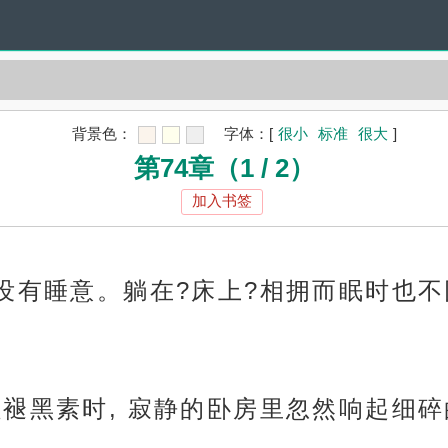
背景色：
字体：
[
很小
标准
很大
]
第74章（1 / 2）
加入书签
也没有睡意。躺在?床上?相拥而眠时也
粒褪黑素时, 寂静的卧房里忽然响起细