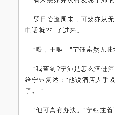
翌日恰逢周末，可裴亦从无
电话就?打了进来。
“喂，干嘛。”宁钰索然无
“我查到?宁沛是怎么潜进
给宁钰复述：“他说酒店人手
了。 ”
“他可真有办法。”宁钰拄