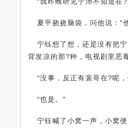
“我昨晚听见宁沛不知道在
夏平挠挠脑袋，问他说：“他
宁钰想了想，还是没有把宁
背发凉的那?种，电视剧里恶
“没事，反正有裴哥在?呢，
“也是。”
宁钰喊了小窝一声，小窝便