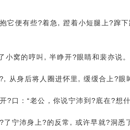
抱它便有些?着急, 蹬着小短腿上?蹿
了小窝的哼叫, 半睁开?眼睛和裴亦说
?, 从身后将人圈进怀里, 缓缓合上?眼
?口：“老公，你说宁沛到?底在?想什
了宁沛身上?的反常, 或许早就?洞悉