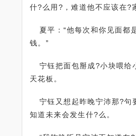
什?么用?，难道他不应该在?
夏平：“他每次和你见面都
钱。”
宁钰把面包掰成?小块喂给
天花板。
宁钰又想起昨晚宁沛那?句
知道未来会发生什?么。