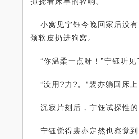
抓挠着床单的轻响。
小窝见宁钰今晚回家后没有
颈软皮扔进狗窝。
“你温柔一点呀！”宁钰听见
“没用?力?。”裴亦躺回床上
沉寂片刻后，宁钰试探性的开
宁钰觉得裴亦定然也察觉到?