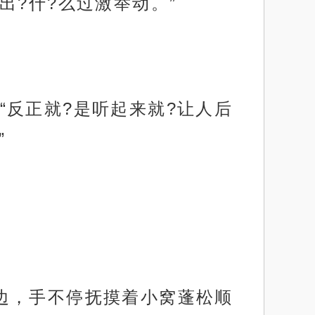
出?什?么过激举动。”
反正就?是听起来就?让人后
”
边，手不停抚摸着小窝蓬松顺