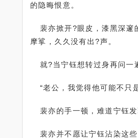
的隐晦恨意。
裴亦掀开?眼皮，漆黑深邃
摩挲，久久没有出?声。
就?当宁钰想转过身再问一遍
“老公，我觉得他可能不只
裴亦的手一顿，难道宁钰发
裴亦并不愿让宁钰沾染这些